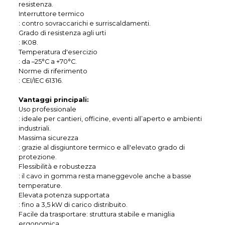
resistenza.
Interruttore termico
: contro sovraccarichi e surriscaldamenti.
Grado di resistenza agli urti
: IK08.
Temperatura d'esercizio
: da –25°C a +70°C.
Norme di riferimento
: CEI/IEC 61316.
Vantaggi principali:
Uso professionale
: ideale per cantieri, officine, eventi all’aperto e ambienti
industriali.
Massima sicurezza
: grazie al disgiuntore termico e all'elevato grado di
protezione.
Flessibilità e robustezza
: il cavo in gomma resta maneggevole anche a basse
temperature.
Elevata potenza supportata
: fino a 3,5 kW di carico distribuito.
Facile da trasportare: struttura stabile e maniglia
ergonomica.