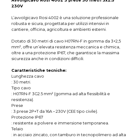
Avvolgicavo Rosi 4002 3 prese 30 metri 3x2.5
230V
L’avvolgicavo Rosi 4002 è una soluzione professionale
robusta e sicura, progettata per utilizzi intensivi in
cantiere, officina, agricoltura e ambienti esterni.
Dotato di 30 metri di cavo H07RN-F in gomma da 3×2,5
mm², offre un’elevata resistenza meccanica e chimica,
oltre a una protezione IP67, che garantisce la massima
sicurezza anche in condizioni difficili.
Caratteristiche tecniche:
Lunghezza cavo
: 30 metri.
Tipo cavo
: H07RN-F 3G2.5 mm² (gomma ad alta flessibilità e
resistenza).
Prese
: 3 prese 2P+T da 16A – 230V (CEE tipo civile).
Protezione IP67
: resistente a polvere e immersione temporanea.
Telaio
: in acciaio zincato, con tamburo in tecnopolimero ad alta