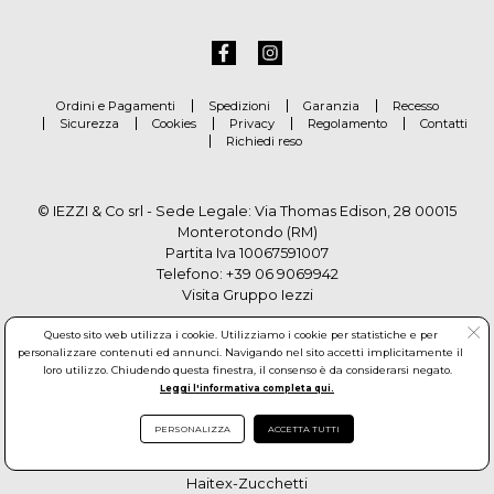
Ordini e Pagamenti
Spedizioni
Garanzia
Recesso
Sicurezza
Cookies
Privacy
Regolamento
Contatti
Richiedi reso
© IEZZI & Co srl - Sede Legale: Via Thomas Edison, 28 00015
Monterotondo (RM)
Partita Iva 10067591007
Telefono:
+39 06 9069942
Visita Gruppo Iezzi
Questo sito web utilizza i cookie. Utilizziamo i cookie per statistiche e per
personalizzare contenuti ed annunci. Navigando nel sito accetti implicitamente il
loro utilizzo. Chiudendo questa finestra, il consenso è da considerarsi negato.
Leggi l'informativa completa qui.
PERSONALIZZA
ACCETTA TUTTI
© Copyright by Gruppo Iezzi. All rights reserved. Powered by
Haitex-Zucchetti