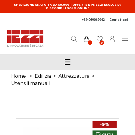
Salta al contenuto principale
SPEDIZIONE GRATUITA DA 59,90€ | OFFERTE E PREZZI ESCLUSIVI,
DISPONIBILI SOLO ONLINE
+39 069069942
Contattaci
0
☰
Home
>
Edilizia
>
Attrezzatura
>
Utensili manuali
-9%
GRATIS