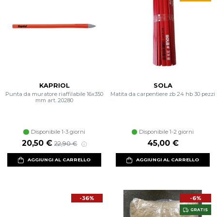
KAPRIOL
SOLA
Punta da muratore riaffilabile 16x350
Matita da carpentiere zb 24 hb 30 pezzi
mm art. 20280
Disponibile 1-3 giorni
Disponibile 1-2 giorni
Prezzo scontato
Prezzo di listino
20,50 €
45,00 €
22,90 €
AGGIUNGI AL CARRELLO
AGGIUNGI AL CARRELLO
-36%
-6%
GRATIS