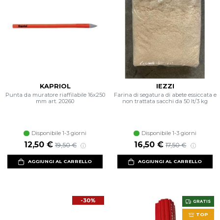
KAPRIOL
IEZZI
Punta da muratore riaffilabile 16x250
Farina di segatura di abete essiccata e
mm art. 20260
non trattata sacchi da 50 lt/3 kg
Disponibile 1-3 giorni
Disponibile 1-3 giorni
Prezzo scontato
Prezzo di listino
Prezzo scontato
Prezzo di listin
12,50 €
16,50 €
19,50 €
17,50 €
AGGIUNGI AL CARRELLO
AGGIUNGI AL CARRELLO
-30%
GRATIS
TOP