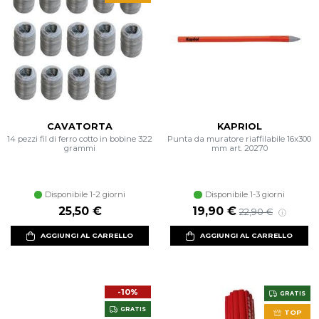
CAVATORTA
KAPRIOL
14 pezzi fil di ferro cotto in bobine 322
Punta da muratore riaffilabile 16x300
grammi
mm art. 20270
Disponibile 1-2 giorni
Disponibile 1-3 giorni
Prezzo scontato
Prezzo di listino
25,50 €
19,90 €
22,90 €
AGGIUNGI AL CARRELLO
AGGIUNGI AL CARRELLO
-10%
GRATIS
GRATIS
TOP