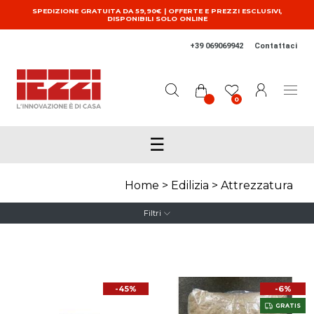
Salta al contenuto principale
SPEDIZIONE GRATUITA DA 59,90€ | OFFERTE E PREZZI ESCLUSIVI,
DISPONIBILI SOLO ONLINE
+39 069069942
Contattaci
0
☰
Home
>
Edilizia
>
Attrezzatura
Filtri
-45%
-6%
GRATIS