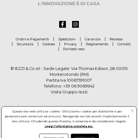
Ordini e Pagamenti
Spedizioni
Garanzia
Recesso
Sicurezza
Cookies
Privacy
Regolamento
Contatti
Richiedi reso
© IEZZI & Co srl - Sede Legale: Via Thomas Edison, 28 00015
Monterotondo (RM)
Partita Iva 10067591007
Telefono:
+39 06 9069942
Visita Gruppo Iezzi
Questo sito web utilizza i cookie. Utilizziamo i cookie per statistiche e per
personalizzare contenuti ed annunci. Navigando nel sito accetti implicitamente il
loro utilizzo. Chiudendo questa finestra, il consenso è da considerarsi negato.
Leggi l'informativa completa qui.
PERSONALIZZA
ACCETTA TUTTI