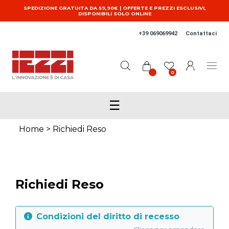
Salta al contenuto principale
SPEDIZIONE GRATUITA DA 59,90€ | OFFERTE E PREZZI ESCLUSIVI,
DISPONIBILI SOLO ONLINE
+39 069069942
Contattaci
0
☰
Home
> Richiedi Reso
Richiedi Reso
Condizioni del diritto di recesso