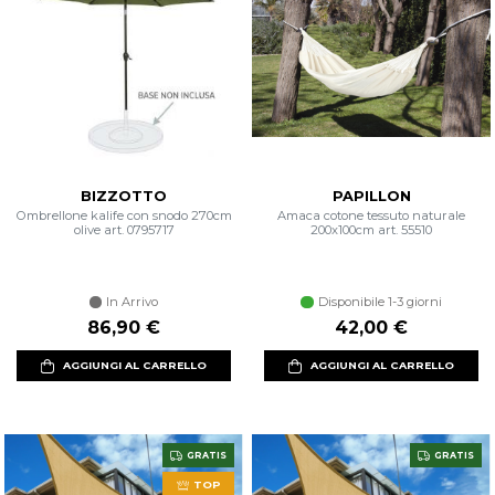
BIZZOTTO
PAPILLON
Ombrellone kalife con snodo 270cm
Amaca cotone tessuto naturale
olive art. 0795717
200x100cm art. 55510
In Arrivo
Disponibile 1-3 giorni
86,90 €
42,00 €
AGGIUNGI AL CARRELLO
AGGIUNGI AL CARRELLO
GRATIS
GRATIS
TOP