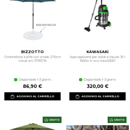
BIZZOTTO
KAWASAKI
Ombrellone kalife con snodo 270cm
Aspirapolvere per solidi e liquidi 30 l
cloud art. 0795716
1600w k-vcw kaw05001
Disponibile 1-3 giorni
Disponibile 1-3 giorni
86,90 €
320,00 €
AGGIUNGI AL CARRELLO
AGGIUNGI AL CARRELLO
GRATIS
GRATIS