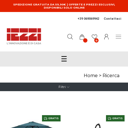
Salta al contenuto principale
SPEDIZIONE GRATUITA DA 59,90€ | OFFERTE E PREZZI ESCLUSIVI,
DISPONIBILI SOLO ONLINE
+39 069069942
Contattaci
0
☰
Home
>
Ricerca
Filtri
GRATIS
GRATIS