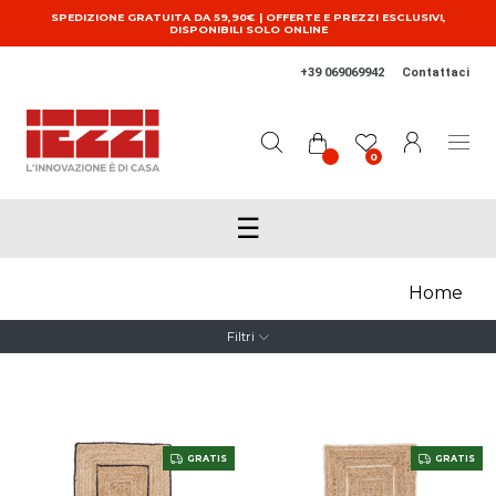
Salta al contenuto principale
SPEDIZIONE GRATUITA DA 59,90€ | OFFERTE E PREZZI ESCLUSIVI,
DISPONIBILI SOLO ONLINE
+39 069069942
Contattaci
0
☰
Home
Filtri
GRATIS
GRATIS