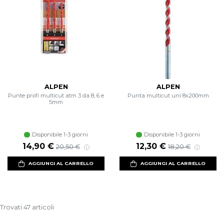
ALPEN
ALPEN
Punte profi multicut atm 3 da 8, 6 e
Punta multicut uni 8x200mm
5mm
Disponibile 1-3 giorni
Disponibile 1-3 giorni
Prezzo scontato
Prezzo di listino
Prezzo scontato
Prezzo di listino
14,90 €
12,30 €
20,50 €
18,20 €
AGGIUNGI AL CARRELLO
AGGIUNGI AL CARRELLO
Trovati 47 articoli