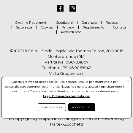
Ordini e Pagamenti
Spedizioni
Garanzia
Recesso
Sicurezza
Cookies
Privacy
Regolamento
Contatti
Richiedi reso
© IEZZI & Co srl - Sede Legale: Via Thomas Edison, 28 00015
Monterotondo (RM)
Partita Iva 10067591007
Telefono:
+39 06 9069942
Visita Gruppo Iezzi
Questo sito web utilizza i cookie. Utilizziamo i cookie per statistiche e per
personalizzare contenuti ed annunci. Navigando nel sito accetti implicitamente il
loro utilizzo. Chiudendo questa finestra, il consenso è da considerarsi negato.
Leggi l'informativa completa qui.
PERSONALIZZA
ACCETTA TUTTI
© Copyright by Gruppo Iezzi. All rights reserved. Powered by
Haitex-Zucchetti