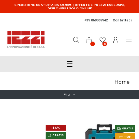
Salta al contenuto principale
SPEDIZIONE GRATUITA DA 59,90€ | OFFERTE E PREZZI ESCLUSIVI,
DISPONIBILI SOLO ONLINE
+39 069069942
Contattaci
0
☰
Home
Filtri
-14%
GRATIS
GRATIS
TOP