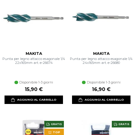
MAKITA
MAKITA
Punta per legno attacco esagonale 1/4
Punta per legno attacco esagonale 1/4
22x165mm art. e-26674
24x165mm art. e-26680
Disponibile 1-3 giorni
Disponibile 1-3 giorni
15,90 €
16,90 €
AGGIUNGI AL CARRELLO
AGGIUNGI AL CARRELLO
GRATIS
GRATIS
TOP