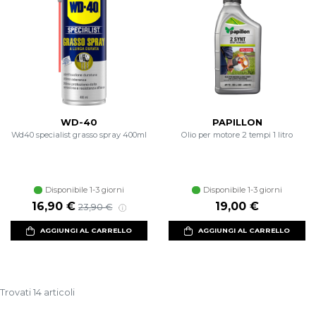
WD-40
PAPILLON
Wd40 specialist grasso spray 400ml
Olio per motore 2 tempi 1 litro
Disponibile 1-3 giorni
Disponibile 1-3 giorni
Prezzo scontato
Prezzo di listino
16,90 €
19,00 €
23,90 €
AGGIUNGI AL CARRELLO
AGGIUNGI AL CARRELLO
Trovati 14 articoli