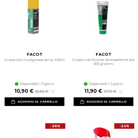
FACOT
FACOT
Grasso litio multigrease spray 400ml
Grasso lubrificante idrorepellente silit
500 grammi
Disponibile 1-3 giorni
Disponibile 1-3 giorni
Prezzo scontato
Prezzo di listino
Prezzo scontato
Prezzo di listino
10,90 €
11,90 €
16,50 €
17,70 €
AGGIUNGI AL CARRELLO
AGGIUNGI AL CARRELLO
-26%
-24%