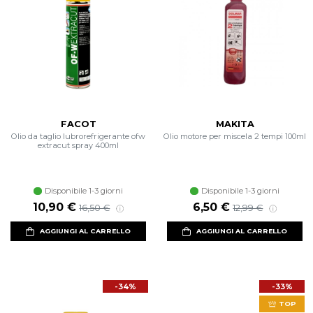
FACOT
MAKITA
Olio da taglio lubrorefrigerante ofw
Olio motore per miscela 2 tempi 100ml
extracut spray 400ml
Disponibile 1-3 giorni
Disponibile 1-3 giorni
Prezzo scontato
Prezzo di listino
Prezzo scontato
Prezzo di listino
10,90 €
6,50 €
16,50 €
12,99 €
AGGIUNGI AL CARRELLO
AGGIUNGI AL CARRELLO
-34%
-33%
TOP