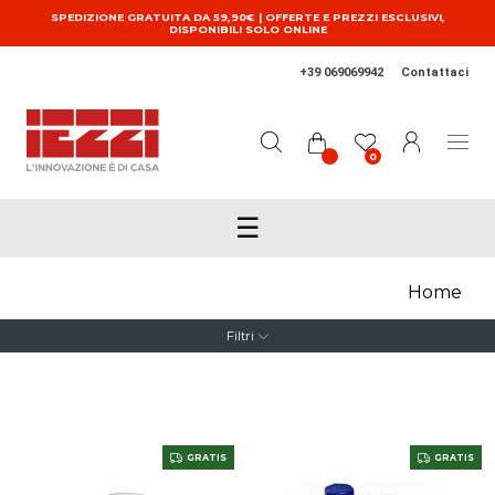
Salta al contenuto principale
SPEDIZIONE GRATUITA DA 59,90€ | OFFERTE E PREZZI ESCLUSIVI,
DISPONIBILI SOLO ONLINE
+39 069069942
Contattaci
0
☰
Home
Filtri
GRATIS
GRATIS