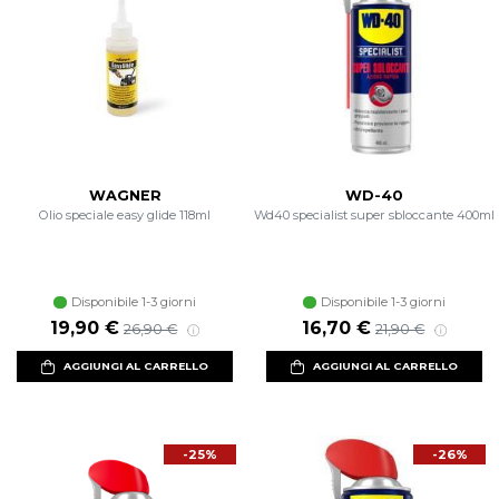
WAGNER
WD-40
Olio speciale easy glide 118ml
Wd40 specialist super sbloccante 400ml
Disponibile 1-3 giorni
Disponibile 1-3 giorni
Prezzo scontato
Prezzo di listino
Prezzo scontato
Prezzo di listin
19,90 €
16,70 €
26,90 €
21,90 €
AGGIUNGI AL CARRELLO
AGGIUNGI AL CARRELLO
-25%
-26%