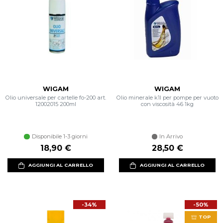
WIGAM
WIGAM
Olio universale per cartelle fo-200 art.
Olio minerale k1l per pompe per vuoto
12002015 200ml
con viscosità 46 1kg
Disponibile 1-3 giorni
In Arrivo
18,90 €
28,50 €
AGGIUNGI AL CARRELLO
AGGIUNGI AL CARRELLO
-34%
-50%
TOP