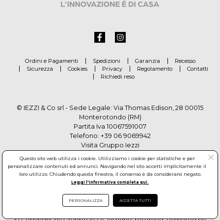
Ordini e Pagamenti
Spedizioni
Garanzia
Recesso
Sicurezza
Cookies
Privacy
Regolamento
Contatti
Richiedi reso
© IEZZI & Co srl - Sede Legale: Via Thomas Edison, 28 00015
Monterotondo (RM)
Partita Iva 10067591007
Telefono:
+39 06 9069942
Visita Gruppo Iezzi
Questo sito web utilizza i cookie. Utilizziamo i cookie per statistiche e per
personalizzare contenuti ed annunci. Navigando nel sito accetti implicitamente il
loro utilizzo. Chiudendo questa finestra, il consenso è da considerarsi negato.
Leggi l'informativa completa qui.
PERSONALIZZA
ACCETTA TUTTI
© Copyright by Gruppo Iezzi. All rights reserved. Powered by