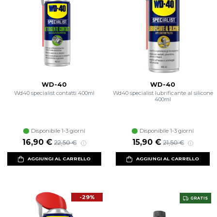
WD-40
WD-40
Wd40 specialist contatti 400ml
Wd40 specialist lubrificante al silicone
400ml
Disponibile 1-3 giorni
Disponibile 1-3 giorni
Prezzo scontato
Prezzo di listino
Prezzo scontato
Prezzo di listino
16,90 €
15,90 €
22,50 €
21,50 €
AGGIUNGI AL CARRELLO
AGGIUNGI AL CARRELLO
-29%
GRATIS