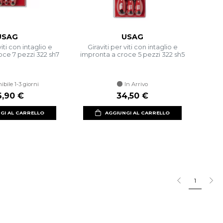
USAG
USAG
viti con intaglio e
Giraviti per viti con intaglio e
oce 7 pezzi 322 sh7
impronta a croce 5 pezzi 322 sh5
ibile 1-3 giorni
In Arrivo
,90 €
34,50 €
GI AL CARRELLO
AGGIUNGI AL CARRELLO
1