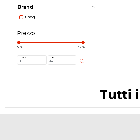
Brand
Usag
Prezzo
0 €
47 €
Da €
A €
Tutti 