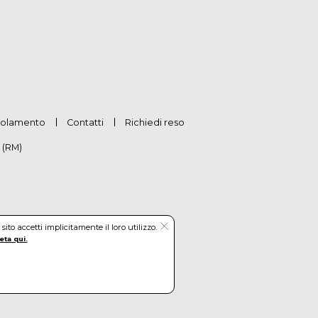
olamento
Contatti
Richiedi reso
 (RM)
to accetti implicitamente il loro utilizzo.
eta qui.
hetti