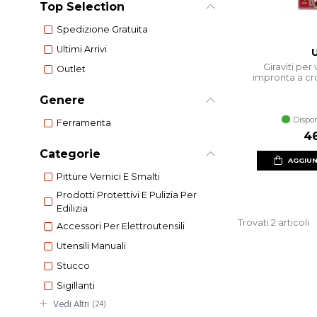
Top Selection
Spedizione Gratuita
Ultimi Arrivi
Giraviti per 
Outlet
impronta a cr
Genere
Dispon
Ferramenta
46
Categorie
AGGIUN
Pitture Vernici E Smalti
Prodotti Protettivi E Pulizia Per
Edilizia
Trovati 2 articoli
Accessori Per Elettroutensili
Utensili Manuali
Stucco
Sigillanti
Vedi Altri
(24)