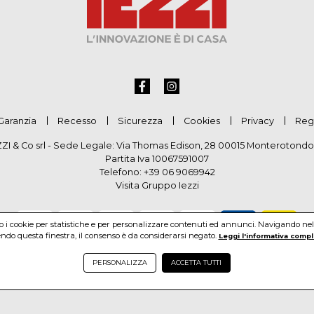
Garanzia
Recesso
Sicurezza
Cookies
Privacy
Reg
ZZI & Co srl - Sede Legale: Via Thomas Edison, 28 00015 Monterotondo
Partita Iva 10067591007
Telefono:
+39 06 9069942
Visita Gruppo Iezzi
mo i cookie per statistiche e per personalizzare contenuti ed annunci. Navigando nel si
do questa finestra, il consenso è da considerarsi negato.
Leggi l'informativa compl
PERSONALIZZA
ACCETTA TUTTI
pyright by Gruppo Iezzi. All rights reserved. Powered by Haitex-Zucc