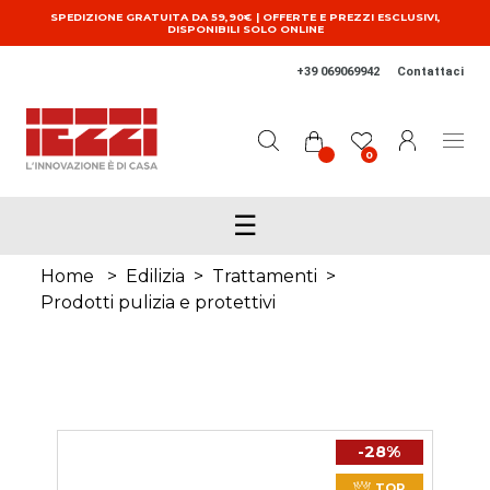
Salta al contenuto principale
SPEDIZIONE GRATUITA DA 59,90€ | OFFERTE E PREZZI ESCLUSIVI,
DISPONIBILI SOLO ONLINE
+39 069069942
Contattaci
0
☰
Home
>
Edilizia
>
Trattamenti
>
Prodotti pulizia e protettivi
-28%
TOP