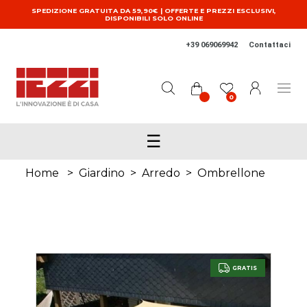
Salta al contenuto principale
SPEDIZIONE GRATUITA DA 59,90€ | OFFERTE E PREZZI ESCLUSIVI,
DISPONIBILI SOLO ONLINE
+39 069069942
Contattaci
0
☰
Home
>
Giardino
>
Arredo
>
Ombrellone
GRATIS