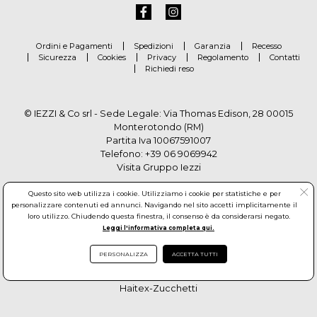
Ordini e Pagamenti
Spedizioni
Garanzia
Recesso
Sicurezza
Cookies
Privacy
Regolamento
Contatti
Richiedi reso
© IEZZI & Co srl - Sede Legale: Via Thomas Edison, 28 00015
Monterotondo (RM)
Partita Iva 10067591007
Telefono:
+39 06 9069942
Visita Gruppo Iezzi
Questo sito web utilizza i cookie. Utilizziamo i cookie per statistiche e per
personalizzare contenuti ed annunci. Navigando nel sito accetti implicitamente il
loro utilizzo. Chiudendo questa finestra, il consenso è da considerarsi negato.
Leggi l'informativa completa qui.
PERSONALIZZA
ACCETTA TUTTI
© Copyright by Gruppo Iezzi. All rights reserved. Powered by
Haitex-Zucchetti