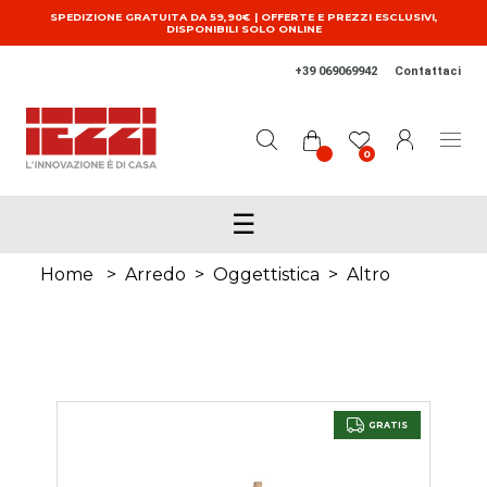
Salta al contenuto principale
SPEDIZIONE GRATUITA DA 59,90€ | OFFERTE E PREZZI ESCLUSIVI,
DISPONIBILI SOLO ONLINE
+39 069069942
Contattaci
0
☰
Home
>
Arredo
>
Oggettistica
>
Altro
GRATIS