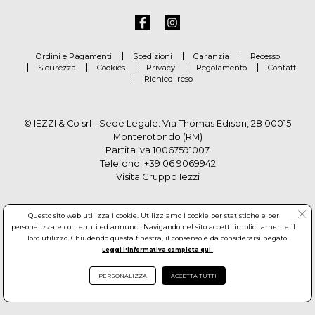
Ordini e Pagamenti
Spedizioni
Garanzia
Recesso
Sicurezza
Cookies
Privacy
Regolamento
Contatti
Richiedi reso
© IEZZI & Co srl - Sede Legale: Via Thomas Edison, 28 00015
Monterotondo (RM)
Partita Iva 10067591007
Telefono:
+39 06 9069942
Visita Gruppo Iezzi
Questo sito web utilizza i cookie. Utilizziamo i cookie per statistiche e per
personalizzare contenuti ed annunci. Navigando nel sito accetti implicitamente il
loro utilizzo. Chiudendo questa finestra, il consenso è da considerarsi negato.
Leggi l'informativa completa qui.
PERSONALIZZA
ACCETTA TUTTI
© Copyright by Gruppo Iezzi. All rights reserved. Powered by
Haitex-Zucchetti