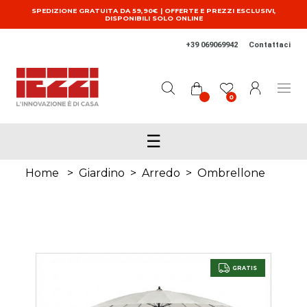
Salta al contenuto principale
SPEDIZIONE GRATUITA DA 59,90€ | OFFERTE E PREZZI ESCLUSIVI,
DISPONIBILI SOLO ONLINE
+39 069069942
Contattaci
0
☰
Home
>
Giardino
>
Arredo
>
Ombrellone
GRATIS