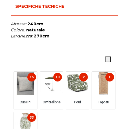
SPECIFICHE TECNICHE
Altezza:
240cm
Colore:
naturale
Larghezza:
270cm
ARREDO GIARDINO
15
13
2
1
Cuscini
Ombrellone
Pouf
Tappeti
33