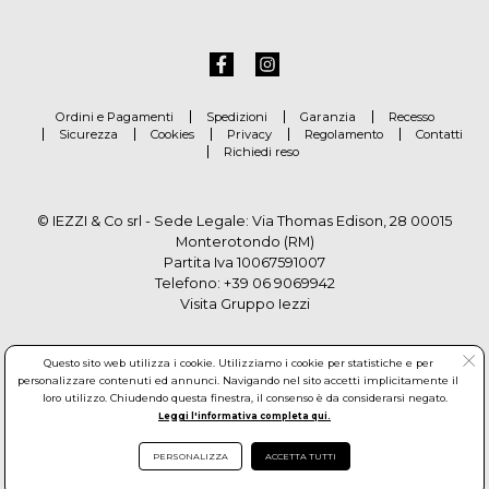
Ordini e Pagamenti
Spedizioni
Garanzia
Recesso
Sicurezza
Cookies
Privacy
Regolamento
Contatti
Richiedi reso
© IEZZI & Co srl - Sede Legale: Via Thomas Edison, 28 00015
Monterotondo (RM)
Partita Iva 10067591007
Telefono:
+39 06 9069942
Visita Gruppo Iezzi
Questo sito web utilizza i cookie. Utilizziamo i cookie per statistiche e per
personalizzare contenuti ed annunci. Navigando nel sito accetti implicitamente il
loro utilizzo. Chiudendo questa finestra, il consenso è da considerarsi negato.
Leggi l'informativa completa qui.
PERSONALIZZA
ACCETTA TUTTI
© Copyright by Gruppo Iezzi. All rights reserved. Powered by