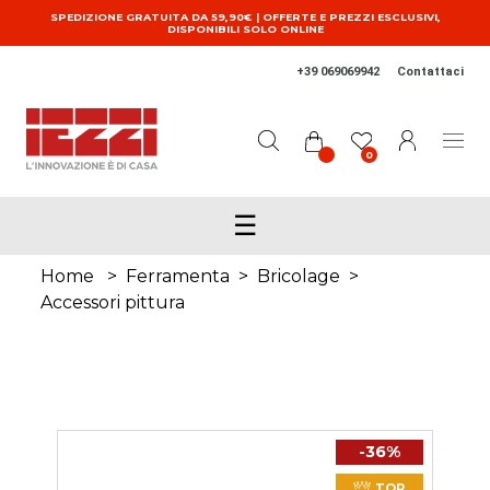
Salta al contenuto principale
SPEDIZIONE GRATUITA DA 59,90€ | OFFERTE E PREZZI ESCLUSIVI,
DISPONIBILI SOLO ONLINE
+39 069069942
Contattaci
0
☰
Home
>
Ferramenta
>
Bricolage
>
Accessori pittura
-36%
TOP