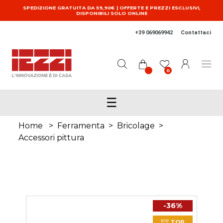
Salta al contenuto principale
SPEDIZIONE GRATUITA DA 59,90€ | OFFERTE E PREZZI ESCLUSIVI,
DISPONIBILI SOLO ONLINE
+39 069069942
Contattaci
0
☰
Home
>
Ferramenta
>
Bricolage
>
Accessori pittura
-36%
TOP