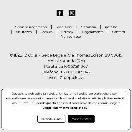
Ordini e Pagamenti
Spedizioni
Garanzia
Recesso
Sicurezza
Cookies
Privacy
Regolamento
Contatti
Richiedi reso
© IEZZI & Co srl - Sede Legale: Via Thomas Edison, 28 00015
Monterotondo (RM)
Partita Iva 10067591007
Telefono:
+39 06 9069942
Visita Gruppo Iezzi
Questo sito web utilizza i cookie. Utilizziamo i cookie per statistiche e per
personalizzare contenuti ed annunci. Navigando nel sito accetti implicitamente il
loro utilizzo. Chiudendo questa finestra, il consenso è da considerarsi negato.
Leggi l'informativa completa qui.
PERSONALIZZA
ACCETTA TUTTI
© Copyright by Gruppo Iezzi. All rights reserved. Powered by
Haitex-Zucchetti