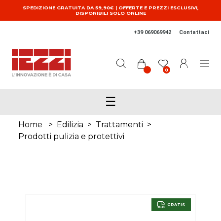
Salta al contenuto principale
SPEDIZIONE GRATUITA DA 59,90€ | OFFERTE E PREZZI ESCLUSIVI,
DISPONIBILI SOLO ONLINE
+39 069069942
Contattaci
0
☰
Home
>
Edilizia
>
Trattamenti
>
Prodotti pulizia e protettivi
GRATIS