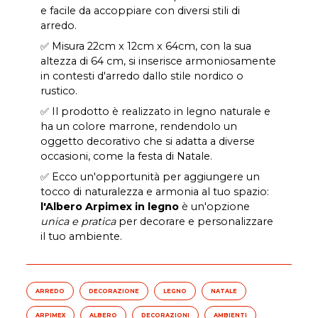
e facile da accoppiare con diversi stili di
arredo.
✅ Misura 22cm x 12cm x 64cm, con la sua
altezza di 64 cm, si inserisce armoniosamente
in contesti d'arredo dallo stile nordico o
rustico.
✅ Il prodotto è realizzato in legno naturale e
ha un colore marrone, rendendolo un
oggetto decorativo che si adatta a diverse
occasioni, come la festa di Natale.
✅ Ecco un'opportunità per aggiungere un
tocco di naturalezza e armonia al tuo spazio:
l'Albero Arpimex in legno
è un'opzione
unica e pratica
per decorare e personalizzare
il tuo ambiente.
ARREDO
DECORAZIONE
LEGNO
NATALE
ARPIMEX
ALBERO
DECORAZIONI
AMBIENTI