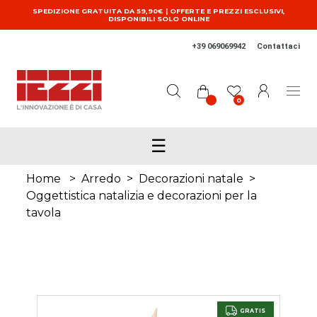
Salta al contenuto principale
SPEDIZIONE GRATUITA DA 59,90€ | OFFERTE E PREZZI ESCLUSIVI,
DISPONIBILI SOLO ONLINE
+39 069069942
Contattaci
0
☰
Home
>
Arredo
>
Decorazioni natale
>
Oggettistica natalizia e decorazioni per la
tavola
GRATIS