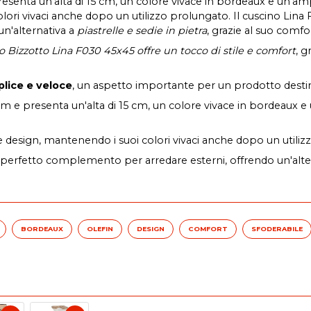
esenta un'alta di 15 cm, un colore vivace in bordeaux e un'ampia
lori vivaci anche dopo un utilizzo prolungato. Il cuscino Lina 
n'alternativa a
piastrelle e sedie in pietra
, grazie al suo comfort
no Bizzotto Lina F030 45x45 offre un tocco di stile e comfort
, g
lice e veloce
, un aspetto importante per un prodotto destin
 e presenta un'alta di 15 cm, un colore vivace in bordeaux e u
e design, mantenendo i suoi colori vivaci anche dopo un utiliz
il perfetto complemento per arredare esterni, offrendo un'alte
BORDEAUX
OLEFIN
DESIGN
COMFORT
SFODERABILE