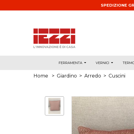
Salta al contenuto principale
SPEDIZIONE GR
FERRAMENTA
VERNICI
TERMO
Home
>
Giardino
>
Arredo
>
Cuscini