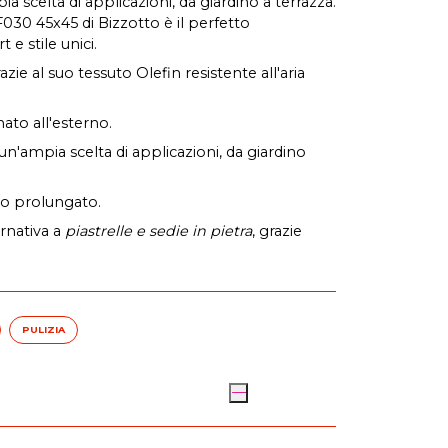
 scelta di applicazioni, da giardino a terrazza.
F030 45x45 di Bizzotto è il perfetto
 e stile unici.
razie al suo tessuto Olefin resistente all'aria
ato all'esterno.
n'ampia scelta di applicazioni, da giardino
zo prolungato.
rnativa a
piastrelle e sedie in pietra
, grazie
PULIZIA