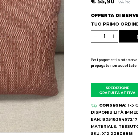
€ 55,90
IVA incl.
OFFERTA DI BENV
TUO PRIMO ORDINE
Per i pagamenti a rate serve
prepagate non accettate
.
SPEDIZIONE
GRATUITA ATTIVA
CONSEGNA
: 1-3
DISPONIBILITÀ IMME
EAN: 8051836467217
MATERIALE: TESSUT
SKU: X12.20806815