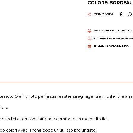
COLORE: BORDEAU
CONDIVIDI:
AVVISAMI SE IL PREZZO
RICHIEDI INFORMAZION
RIMANI AGGIORNATO
tessuto Olefin, noto per la sua resistenza agli agenti atmosferici e ai r
loce.
giardini e terrazze, offrendo comfort e un tocco di stile.
o colori vivaci anche dopo un utilizzo prolungato.