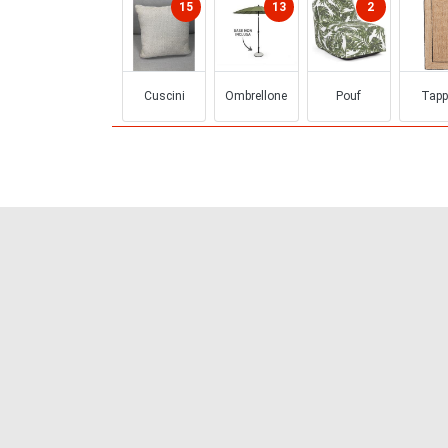
15
13
2
Cuscini
Ombrellone
Pouf
Tapp