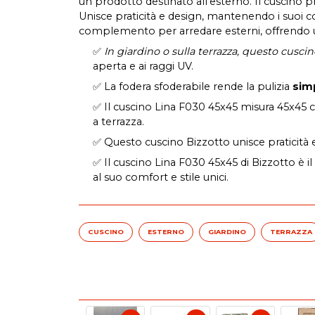
un prodotto destinato all'esterno. Il cuscino pr
Unisce praticità e design, mantenendo i suoi co
complemento per arredare esterni, offrendo u
✅
In giardino o sulla terrazza, questo cusci
aperta e ai raggi UV.
✅ La fodera sfoderabile rende la pulizia
simp
✅ Il cuscino Lina F030 45x45 misura 45x45 cm
a terrazza.
✅ Questo cuscino Bizzotto unisce praticità 
✅ Il cuscino Lina F030 45x45 di Bizzotto è 
al suo comfort e stile unici.
CUSCINO
ESTERNO
GIARDINO
TERRAZZA
ARREDO GIARDINO