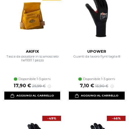
AKIFIX
UPOWER
Tasca da posatore in scamosciato
Guanti da lavoro flynt taglia 8
ne11001 1 pezzo
Disponibile 1-3 giorni
Disponibile 1-3 giorni
Prezzo scontato
Prezzo di listino
Prezzo scontato
Prezzo di listino
17,90 €
7,10 €
25,99 €
13,90 €
AGGIUNGI AL CARRELLO
AGGIUNGI AL CARRELLO
-49%
-46%