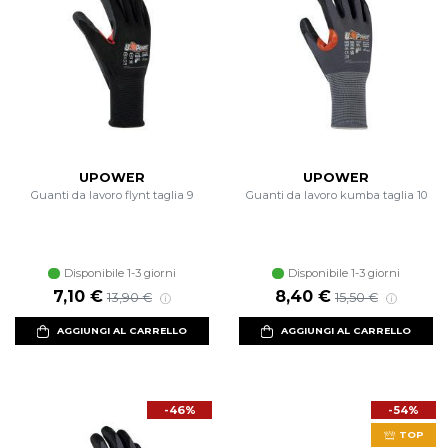
UPOWER
UPOWER
Guanti da lavoro flynt taglia 9
Guanti da lavoro kumba taglia 10
Disponibile 1-3 giorni
Disponibile 1-3 giorni
Prezzo scontato
Prezzo di listino
Prezzo scontato
Prezzo di listino
7,10 €
8,40 €
13,90 €
15,50 €
AGGIUNGI AL CARRELLO
AGGIUNGI AL CARRELLO
-46%
-54%
TOP