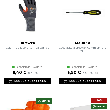
UPOWER
MAURER
Guanti da lavoro kumba taglia 9
Cacciavite a croce 5x100mm ph1 art.
87102
Disponibile 1-3 giorni
Disponibile 1-3 giorni
Prezzo scontato
Prezzo di listino
Prezzo scontato
Prezzo di listino
8,40 €
6,90 €
15,50 €
15,00 €
AGGIUNGI AL CARRELLO
AGGIUNGI AL CARRELLO
-14%
GRATIS
GRATIS