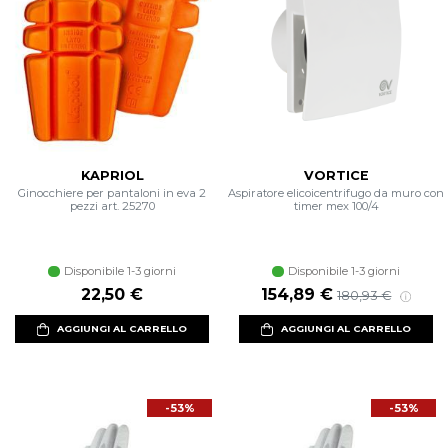
KAPRIOL
VORTICE
Ginocchiere per pantaloni in eva 2
Aspiratore elicoicentrifugo da muro con
pezzi art. 25270
timer mex 100/4
Disponibile 1-3 giorni
Disponibile 1-3 giorni
Prezzo scontato
Prezzo di listin
22,50 €
154,89 €
180,93 €
AGGIUNGI AL CARRELLO
AGGIUNGI AL CARRELLO
-53%
-53%