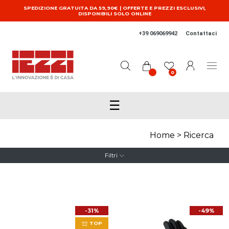
Salta al contenuto principale
SPEDIZIONE GRATUITA DA 59,90€ | OFFERTE E PREZZI ESCLUSIVI,
DISPONIBILI SOLO ONLINE
+39 069069942
Contattaci
0
☰
Home
>
Ricerca
Filtri
-31%
-49%
TOP