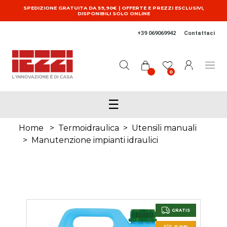
Salta al contenuto principale
SPEDIZIONE GRATUITA DA 59,90€ | OFFERTE E PREZZI ESCLUSIVI,
DISPONIBILI SOLO ONLINE
+39 069069942
Contattaci
0
☰
Home
>
Termoidraulica
>
Utensili manuali
>
Manutenzione impianti idraulici
GRATIS