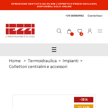
Salta al contenuto principale
SPEDIZIONE GRATUITA DA 59,90€ | OFFERTE E PREZZI ESCLUSIVI,
DISPONIBILI SOLO ONLINE
+39 069069942
Contattaci
0
☰
Home
>
Termoidraulica
>
Impianti
>
Collettori centralini e accessori
-15%
TOP