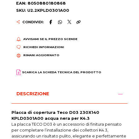
EAN: 8050880180868
SKU: U2.2KPLD0301A00
CONDIVIDI:
AVVISAMI SE IL PREZZO SCENDE
RICHIEDI INFORMAZIONI
RIMANI AGGIORNATO
SCARICA LA SCHEDA TECNICA DEL PRODOTTO
DESCRIZIONE
Placca di copertura Teco D03 230X140
KPLD0301A00 acqua nera per K4.3
La placca TECO D03 è un accessorio di finitura pensato
per completare l’installazione dei collettori K4.3,
assicurando un risultato pulito, elegante e perfettamente