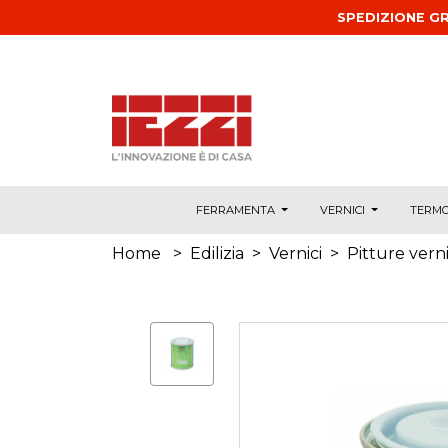
Salta al contenuto principale
SPEDIZIONE GR
FERRAMENTA
VERNICI
TERMO
Home
>
Edilizia
>
Vernici
>
Pitture verni