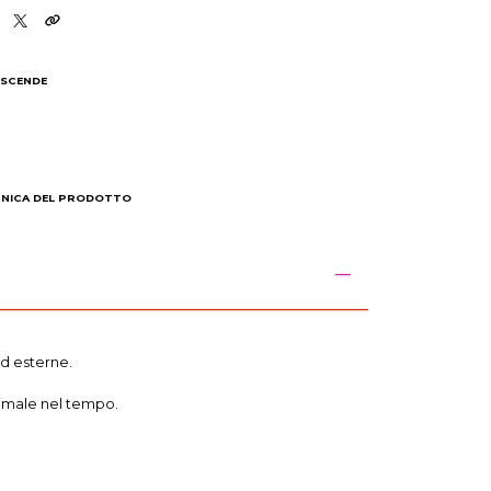
 SCENDE
I
CNICA DEL PRODOTTO
ed esterne.
ttimale nel tempo.