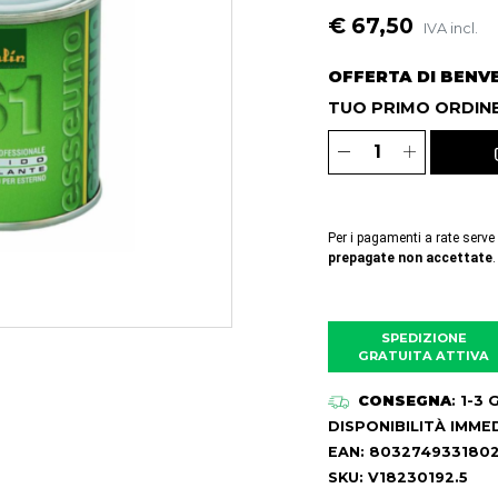
€ 67,50
IVA incl.
OFFERTA DI BENV
TUO PRIMO ORDINE
Per i pagamenti a rate serve
prepagate non accettate
.
SPEDIZIONE
GRATUITA ATTIVA
CONSEGNA
: 1-3
DISPONIBILITÀ IMME
EAN: 803274933180
SKU: V18230192.5