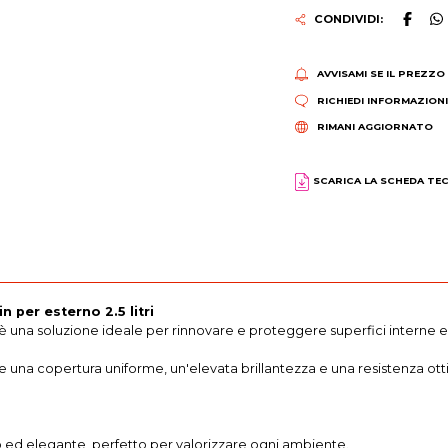
CONDIVIDI:
AVVISAMI SE IL PREZZO
RICHIEDI INFORMAZION
RIMANI AGGIORNATO
SCARICA LA SCHEDA TE
 per esterno 2.5 litri
te è una soluzione ideale per rinnovare e proteggere superfici interne 
sce una copertura uniforme, un'elevata brillantezza e una resistenza o
cido ed elegante, perfetto per valorizzare ogni ambiente.