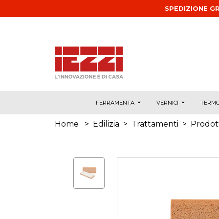
Salta al contenuto principale
SPEDIZIONE GR
FERRAMENTA
VERNICI
TERMO
Home
>
Edilizia
>
Trattamenti
>
Prodott