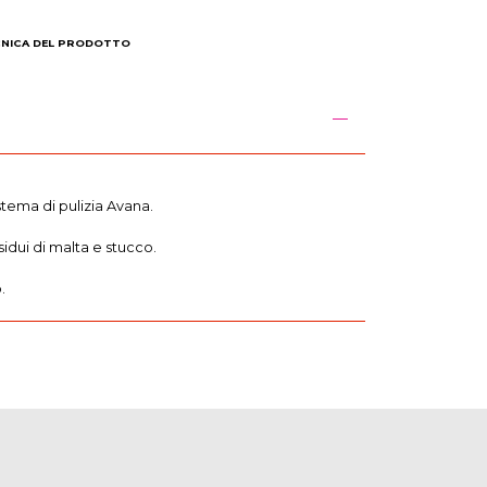
CNICA DEL PRODOTTO
stema di pulizia Avana.
sidui di malta e stucco.
.