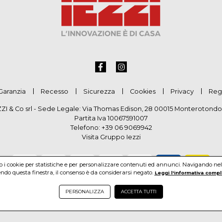
Garanzia
Recesso
Sicurezza
Cookies
Privacy
Reg
ZZI & Co srl - Sede Legale: Via Thomas Edison, 28 00015 Monterotondo
Partita Iva 10067591007
Telefono:
+39 06 9069942
Visita Gruppo Iezzi
mo i cookie per statistiche e per personalizzare contenuti ed annunci. Navigando nel si
do questa finestra, il consenso è da considerarsi negato.
Leggi l'informativa compl
PERSONALIZZA
ACCETTA TUTTI
pyright by Gruppo Iezzi. All rights reserved. Powered by Haitex-Zucc