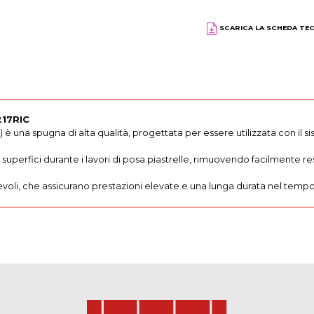
SCARICA LA SCHEDA TE
217RIC
è una spugna di alta qualità, progettata per essere utilizzata con il si
 superfici durante i lavori di posa piastrelle, rimuovendo facilmente re
revoli, che assicurano prestazioni elevate e una lunga durata nel tempo