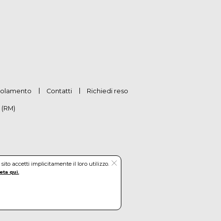
olamento
Contatti
Richiedi reso
 (RM)
to accetti implicitamente il loro utilizzo.
eta qui.
hetti