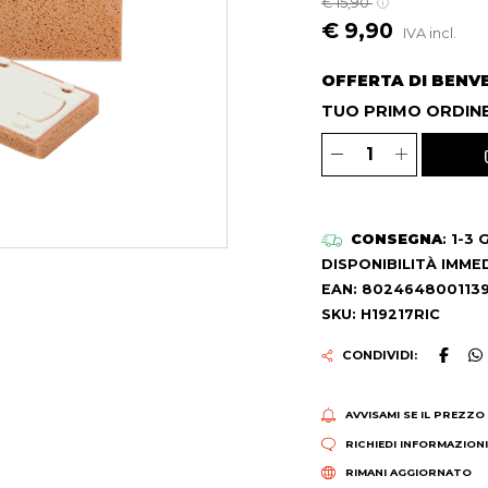
€ 15,90
€ 9,90
IVA incl.
OFFERTA DI BENV
TUO PRIMO ORDINE
CONSEGNA
: 1-3
DISPONIBILITÀ IMME
EAN: 802464800113
SKU: H19217RIC
CONDIVIDI:
AVVISAMI SE IL PREZZO
RICHIEDI INFORMAZION
RIMANI AGGIORNATO