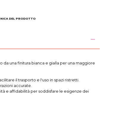
CNICA DEL PRODOTTO
to da una finitura bianca e gialla per una maggiore
are il trasporto e l'uso in spazi ristretti.
razioni accurate.
tà e affidabilità per soddisfare le esigenze dei