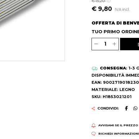
€ 15,20
€ 9,80
IVA incl.
OFFERTA DI BENV
TUO PRIMO ORDINE
CONSEGNA
: 1-3
DISPONIBILITÀ IMME
EAN: 9002719018230
MATERIALE: LEGNO
SKU: H1853021201
CONDIVIDI:
AVVISAMI SE IL PREZZO
RICHIEDI INFORMAZION