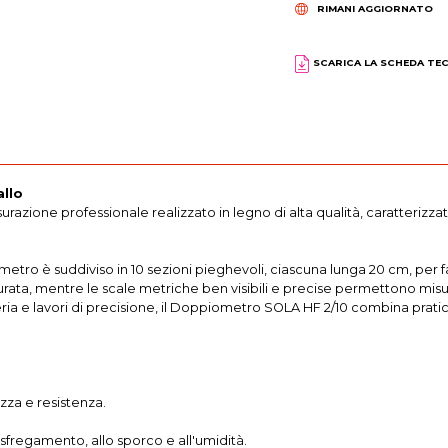
RIMANI AGGIORNATO
SCARICA LA SCHEDA TE
allo
azione professionale realizzato in legno di alta qualità, caratterizza
ro è suddiviso in 10 sezioni pieghevoli, ciascuna lunga 20 cm, per facilit
rata, mentre le scale metriche ben visibili e precise permettono misu
ria e lavori di precisione, il Doppiometro SOLA HF 2/10 combina pratici
za e resistenza.
sfregamento, allo sporco e all'umidità.