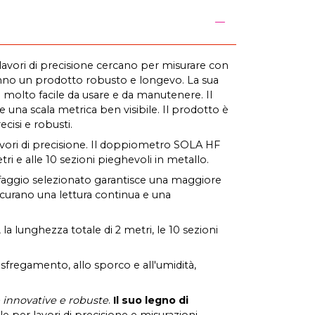
lavori di precisione cercano per misurare con
e fanno un prodotto robusto e longevo. La sua
 molto facile da usare e da manutenere. Il
 una scala metrica ben visibile. Il prodotto è
cisi e robusti.
 lavori di precisione. Il doppiometro SOLA HF
tri e alle 10 sezioni pieghevoli in metallo.
di faggio selezionato garantisce una maggiore
icurano una lettura continua e una
la lunghezza totale di 2 metri, le 10 sezioni
sfregamento, allo sporco e all'umidità,
e innovative e robuste
.
Il suo legno di
le per lavori di precisione e misurazioni