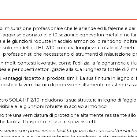
misurazione professionale che le aziende edili, falerne e dei 
o di faggio selezionato e le 10 sezioni pieghevoli in metallo n
e e le giunzioni robuste in acciaio armonico lo rendono inoltre
olo modello, il HF 2/10, con una lunghezza totale di 2 metri e
 professionisti che necessitano di strumenti di misurazione pre
molti contesti lavorativi, come l'edilizia, la falegnameria e i
eale per questi settori, grazie alla sua lunghezza totale di 2 me
vantaggi rispetto ai prodotti simili. La sua finitura in legno 
scoste e la verniciatura di protezione altamente resistente ass
ro SOLA HF 2/10 includono la sua struttura in legno di faggio, 
isibile e le giunzioni robuste in acciaio armonico.
tre una verniciatura di protezione altamente resistente allo 
cilita il trasporto e l'uso in spazi ristretti.
urare con precisione e facilità, grazie alle sue caratteristich
 protezione e le giunzioni robuste lo rendono lo strumento idea