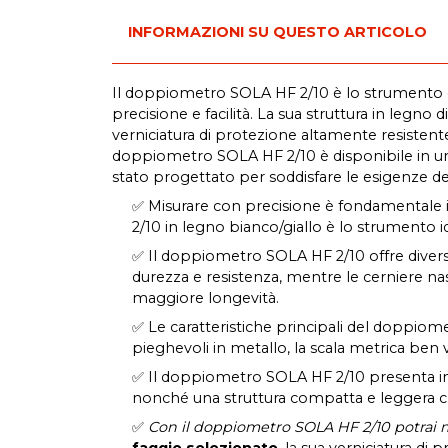
INFORMAZIONI SU QUESTO ARTICOLO
Il doppiometro SOLA HF 2/10 è lo strumento di 
precisione e facilità. La sua struttura in legn
verniciatura di protezione altamente resistent
doppiometro SOLA HF 2/10 è disponibile in un s
stato progettato per soddisfare le esigenze dei
✅ Misurare con precisione è fondamentale in 
2/10 in legno bianco/giallo è lo strumento id
✅ Il doppiometro SOLA HF 2/10 offre diversi 
durezza e resistenza, mentre le cerniere na
maggiore longevità.
✅ Le caratteristiche principali del doppiomet
pieghevoli in metallo, la scala metrica ben v
✅ Il doppiometro SOLA HF 2/10 presenta inol
nonché una struttura compatta e leggera che fa
✅
Con il doppiometro SOLA HF 2/10 potrai mis
faggio selezionato
, la sua verniciatura di