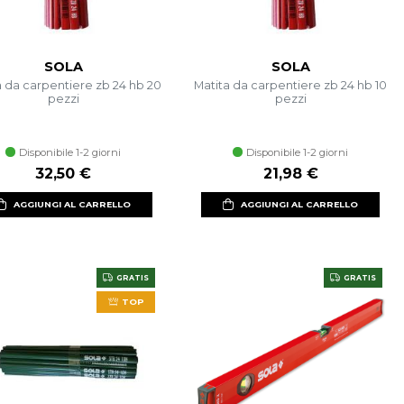
SOLA
SOLA
a da carpentiere zb 24 hb 20
Matita da carpentiere zb 24 hb 10
pezzi
pezzi
Disponibile 1-2 giorni
Disponibile 1-2 giorni
32,50 €
21,98 €
AGGIUNGI AL CARRELLO
AGGIUNGI AL CARRELLO
GRATIS
GRATIS
TOP