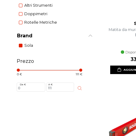
Altri Strumenti
Doppimetri
Rotelle Metriche
Matita da mur
Brand
Sola
Dispon
3
Prezzo
AGGIUN
0 €
111 €
Da €
A €