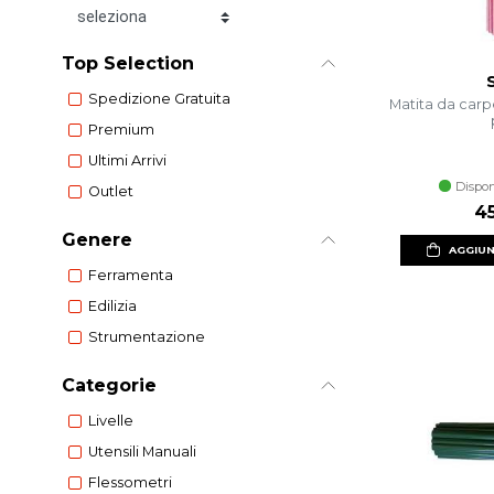
Ordina per
Top Selection
Spedizione Gratuita
Matita da carp
Premium
Ultimi Arrivi
Dispon
Outlet
4
Genere
AGGIUN
Ferramenta
Edilizia
Strumentazione
Categorie
Livelle
Utensili Manuali
Flessometri