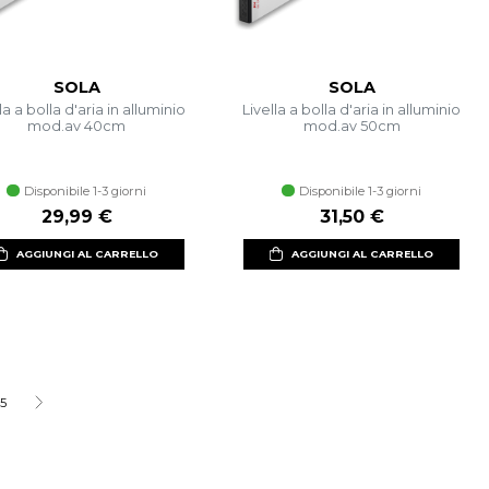
SOLA
SOLA
la a bolla d'aria in alluminio
Livella a bolla d'aria in alluminio
mod.av 40cm
mod.av 50cm
Disponibile 1-3 giorni
Disponibile 1-3 giorni
29,99 €
31,50 €
AGGIUNGI AL CARRELLO
AGGIUNGI AL CARRELLO
5