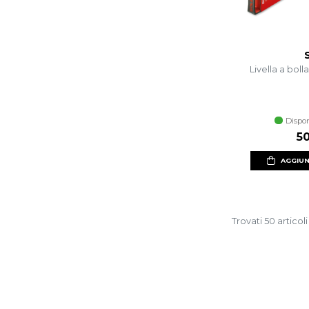
Livella a boll
Dispon
5
AGGIUN
Trovati 50 articoli