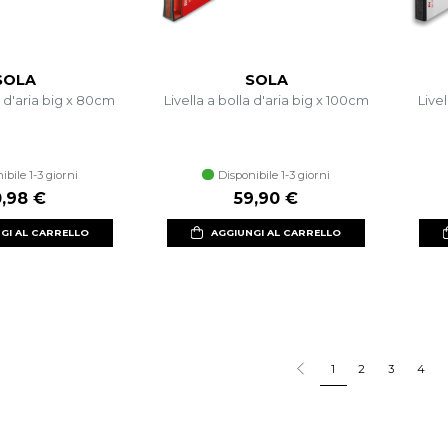
SOLA
SOLA
a d'aria big x 80cm
Livella a bolla d'aria big x 100cm
Livel
ibile 1-3 giorni
Disponibile 1-3 giorni
0,98 €
59,90 €
GI AL CARRELLO
AGGIUNGI AL CARRELLO
1
2
3
4