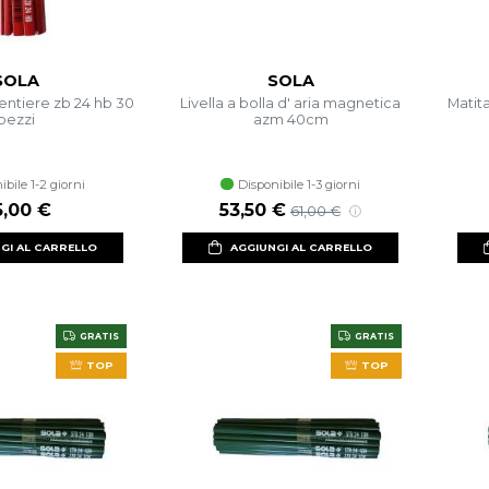
SOLA
SOLA
entiere zb 24 hb 30
Livella a bolla d' aria magnetica
Matit
pezzi
azm 40cm
ibile 1-2 giorni
Disponibile 1-3 giorni
5,00 €
53,50 €
61,00 €
GI AL CARRELLO
AGGIUNGI AL CARRELLO
GRATIS
GRATIS
TOP
TOP