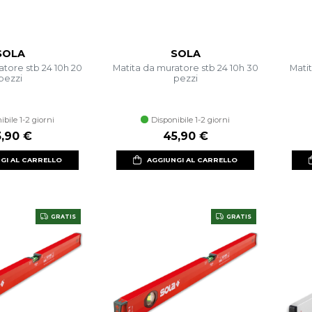
SOLA
SOLA
atore stb 24 10h 20
Matita da muratore stb 24 10h 30
Matit
pezzi
pezzi
ibile 1-2 giorni
Disponibile 1-2 giorni
3,90 €
45,90 €
GI AL CARRELLO
AGGIUNGI AL CARRELLO
GRATIS
GRATIS