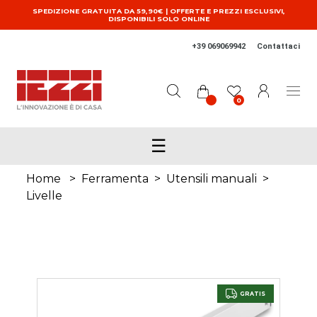
Salta al contenuto principale
SPEDIZIONE GRATUITA DA 59,90€ | OFFERTE E PREZZI ESCLUSIVI,
DISPONIBILI SOLO ONLINE
+39 069069942
Contattaci
0
☰
Home
>
Ferramenta
>
Utensili manuali
>
Livelle
GRATIS