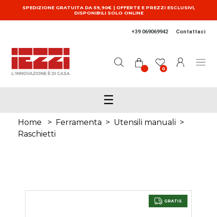
Salta al contenuto principale
SPEDIZIONE GRATUITA DA 59,90€ | OFFERTE E PREZZI ESCLUSIVI,
DISPONIBILI SOLO ONLINE
+39 069069942
Contattaci
0
☰
Home
>
Ferramenta
>
Utensili manuali
>
Raschietti
GRATIS