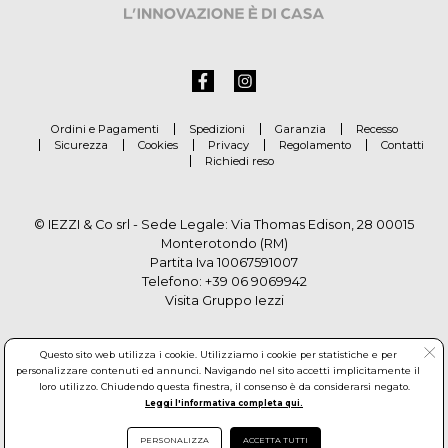
Ordini e Pagamenti
Spedizioni
Garanzia
Recesso
Sicurezza
Cookies
Privacy
Regolamento
Contatti
Richiedi reso
© IEZZI & Co srl - Sede Legale: Via Thomas Edison, 28 00015
Monterotondo (RM)
Partita Iva 10067591007
Telefono:
+39 06 9069942
Visita Gruppo Iezzi
Questo sito web utilizza i cookie. Utilizziamo i cookie per statistiche e per
personalizzare contenuti ed annunci. Navigando nel sito accetti implicitamente il
loro utilizzo. Chiudendo questa finestra, il consenso è da considerarsi negato.
Leggi l'informativa completa qui.
PERSONALIZZA
ACCETTA TUTTI