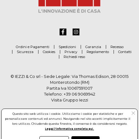
Ordini e Pagamenti
Spedizioni
Garanzia
Recesso
Sicurezza
Cookies
Privacy
Regolamento
Contatti
Richiedi reso
© IEZZI & Co srl - Sede Legale: Via Thomas Edison, 28 00015
Monterotondo (RM)
Partita Iva 10067591007
Telefono:
+39 06 9069942
Visita Gruppo Iezzi
Questo sito web utilizza i cookie. Utilizziamo i cookie per statistiche e per
personalizzare contenuti ed annunci. Navigando nel sito accetti implicitamente il
loro utilizzo. Chiudendo questa finestra, il consenso è da considerarsi negato.
Leggi l'informativa completa qui.