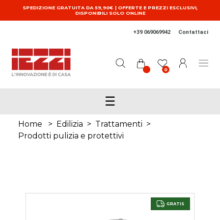
Salta al contenuto principale
SPEDIZIONE GRATUITA DA 59,90€ | OFFERTE E PREZZI ESCLUSIVI,
DISPONIBILI SOLO ONLINE
+39 069069942
Contattaci
0
☰
Home
>
Edilizia
>
Trattamenti
>
Prodotti pulizia e protettivi
GRATIS