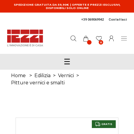
Salta al contenuto principale
SPEDIZIONE GRATUITA DA 59,90€ | OFFERTE E PREZZI ESCLUSIVI,
DISPONIBILI SOLO ONLINE
+39 069069942
Contattaci
0
☰
Home
>
Edilizia
>
Vernici
>
Pitture vernici e smalti
GRATIS