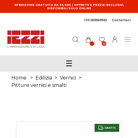
Salta al contenuto principale
SPEDIZIONE GRATUITA DA 59,90€ | OFFERTE E PREZZI ESCLUSIVI,
DISPONIBILI SOLO ONLINE
+39 069069942
Contattaci
0
☰
Home
>
Edilizia
>
Vernici
>
Pitture vernici e smalti
GRATIS