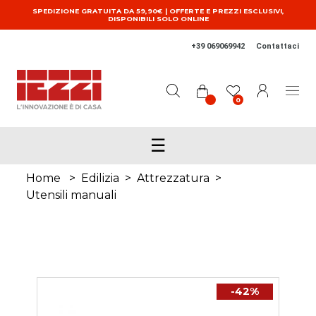
Salta al contenuto principale
SPEDIZIONE GRATUITA DA 59,90€ | OFFERTE E PREZZI ESCLUSIVI,
DISPONIBILI SOLO ONLINE
+39 069069942
Contattaci
0
☰
Home
>
Edilizia
>
Attrezzatura
>
Utensili manuali
-42%