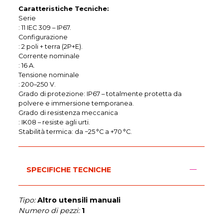
Caratteristiche Tecniche:
Serie
: 11 IEC 309 – IP67.
Configurazione
: 2 poli + terra (2P+E).
Corrente nominale
: 16 A.
Tensione nominale
: 200–250 V.
Grado di protezione: IP67 – totalmente protetta da
polvere e immersione temporanea.
Grado di resistenza meccanica
: IK08 – resiste agli urti.
Stabilità termica: da −25 °C a +70 °C.
SPECIFICHE TECNICHE
Tipo:
Altro utensili manuali
Numero di pezzi:
1