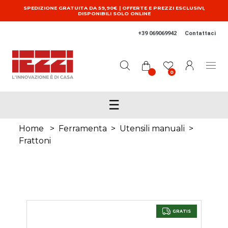
Salta al contenuto principale
SPEDIZIONE GRATUITA DA 59,90€ | OFFERTE E PREZZI ESCLUSIVI,
DISPONIBILI SOLO ONLINE
+39 069069942
Contattaci
0
☰
Home
>
Ferramenta
>
Utensili manuali
>
Frattoni
GRATIS