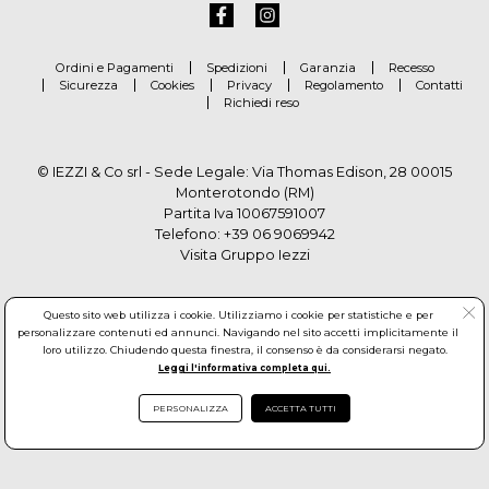
Ordini e Pagamenti
Spedizioni
Garanzia
Recesso
Sicurezza
Cookies
Privacy
Regolamento
Contatti
Richiedi reso
© IEZZI & Co srl - Sede Legale: Via Thomas Edison, 28 00015
Monterotondo (RM)
Partita Iva 10067591007
Telefono:
+39 06 9069942
Visita Gruppo Iezzi
Questo sito web utilizza i cookie. Utilizziamo i cookie per statistiche e per
personalizzare contenuti ed annunci. Navigando nel sito accetti implicitamente il
loro utilizzo. Chiudendo questa finestra, il consenso è da considerarsi negato.
Leggi l'informativa completa qui.
PERSONALIZZA
ACCETTA TUTTI
© Copyright by Gruppo Iezzi. All rights reserved. Powered by
Haitex-Zucchetti