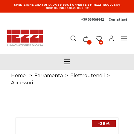
Salta al contenuto principale
SPEDIZIONE GRATUITA DA 59,90€ | OFFERTE E PREZZI ESCLUSIVI,
DISPONIBILI SOLO ONLINE
+39 069069942
Contattaci
0
☰
Home
>
Ferramenta
>
Elettroutensili
>
Accessori
-38%