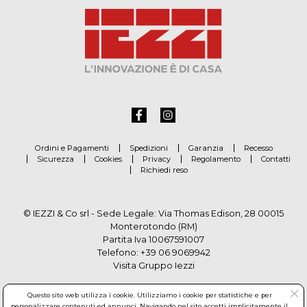
Ordini e Pagamenti
Spedizioni
Garanzia
Recesso
Sicurezza
Cookies
Privacy
Regolamento
Contatti
Richiedi reso
© IEZZI & Co srl - Sede Legale: Via Thomas Edison, 28 00015
Monterotondo (RM)
Partita Iva 10067591007
Telefono:
+39 06 9069942
Visita Gruppo Iezzi
Questo sito web utilizza i cookie. Utilizziamo i cookie per statistiche e per
personalizzare contenuti ed annunci. Navigando nel sito accetti implicitamente il