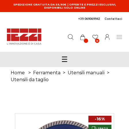
Salta al contenuto principale
SPEDIZIONE GRATUITA DA 59,90€ | OFFERTE E PREZZI ESCLUSIVI,
DISPONIBILI SOLO ONLINE
+39 069069942
Contattaci
0
☰
Home
>
Ferramenta
>
Utensili manuali
>
Utensili da taglio
-16%
GRATIS