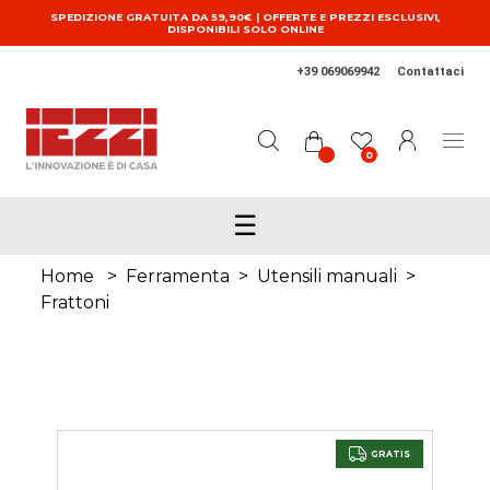
Salta al contenuto principale
SPEDIZIONE GRATUITA DA 59,90€ | OFFERTE E PREZZI ESCLUSIVI,
DISPONIBILI SOLO ONLINE
+39 069069942
Contattaci
0
☰
Home
>
Ferramenta
>
Utensili manuali
>
Frattoni
GRATIS