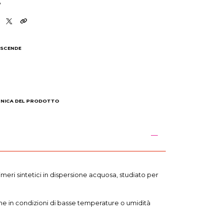
8
 SCENDE
I
CNICA DEL PRODOTTO
eri sintetici in dispersione acquosa, studiato per
nche in condizioni di basse temperature o umidità