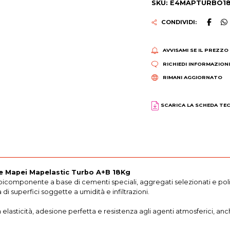
SKU: E4MAPTURBO1
CONDIVIDI:
AVVISAMI SE IL PREZZO
RICHIEDI INFORMAZION
RIMANI AGGIORNATO
SCARICA LA SCHEDA TE
e Mapei Mapelastic Turbo A+B 18Kg
componente a base di cementi speciali, aggregati selezionati e polim
 superfici soggette a umidità e infiltrazioni.
a elasticità, adesione perfetta e resistenza agli agenti atmosferici, a