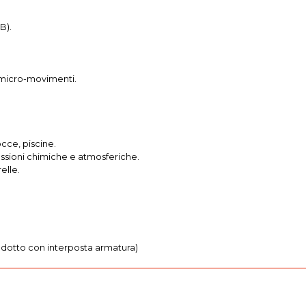
B).
.
a micro-movimenti.
cce, piscine.
essioni chimiche e atmosferiche.
elle.
rodotto con interposta armatura)