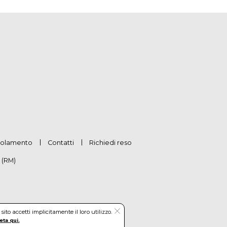
olamento
Contatti
Richiedi reso
 (RM)
to accetti implicitamente il loro utilizzo.
eta qui.