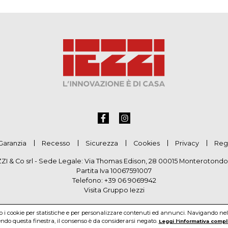
Garanzia
Recesso
Sicurezza
Cookies
Privacy
Reg
ZZI & Co srl - Sede Legale: Via Thomas Edison, 28 00015 Monterotondo
Partita Iva 10067591007
Telefono:
+39 06 9069942
Visita Gruppo Iezzi
mo i cookie per statistiche e per personalizzare contenuti ed annunci. Navigando nel si
do questa finestra, il consenso è da considerarsi negato.
Leggi l'informativa compl