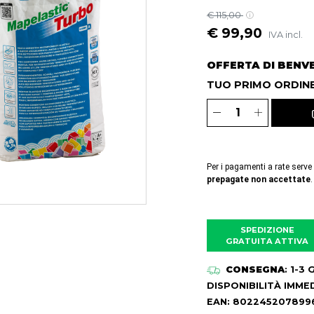
€ 115,00
€ 99,90
IVA incl.
OFFERTA DI BENV
TUO PRIMO ORDINE
Per i pagamenti a rate serve
prepagate non accettate
.
SPEDIZIONE
GRATUITA ATTIVA
CONSEGNA
: 1-3
DISPONIBILITÀ IMME
EAN: 802245207899