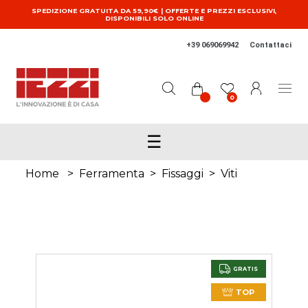
Salta al contenuto principale
SPEDIZIONE GRATUITA DA 59,90€ | OFFERTE E PREZZI ESCLUSIVI,
DISPONIBILI SOLO ONLINE
+39 069069942
Contattaci
0
☰
Home
>
Ferramenta
>
Fissaggi
>
Viti
GRATIS
TOP