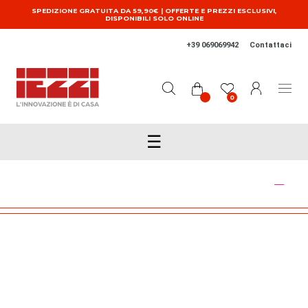
Salta al contenuto principale
SPEDIZIONE GRATUITA DA 59,90€ | OFFERTE E PREZZI ESCLUSIVI,
DISPONIBILI SOLO ONLINE
+39 069069942
Contattaci
0
☰
BOX DOCCIA ED ACCESSORI CORRELATI