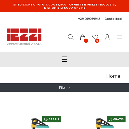
Salta al contenuto principale
SPEDIZIONE GRATUITA DA 59,90€ | OFFERTE E PREZZI ESCLUSIVI,
DISPONIBILI SOLO ONLINE
+39 069069942
Contattaci
0
☰
Home
Filtri
GRATIS
GRATIS