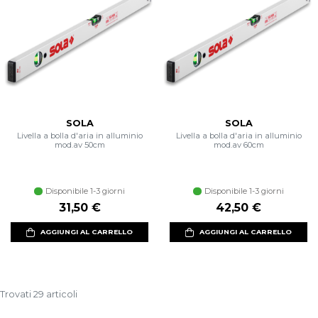
SOLA
SOLA
Livella a bolla d'aria in alluminio
Livella a bolla d'aria in alluminio
mod.av 50cm
mod.av 60cm
Disponibile 1-3 giorni
Disponibile 1-3 giorni
31,50 €
42,50 €
AGGIUNGI AL CARRELLO
AGGIUNGI AL CARRELLO
Trovati 29 articoli