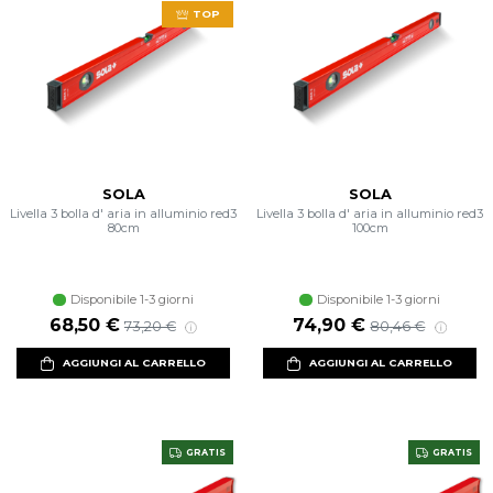
TOP
SOLA
SOLA
Livella 3 bolla d' aria in alluminio red3
Livella 3 bolla d' aria in alluminio red3
80cm
100cm
Disponibile 1-3 giorni
Disponibile 1-3 giorni
Prezzo scontato
Prezzo di listino
Prezzo scontato
Prezzo di listino
68,50 €
74,90 €
73,20 €
80,46 €
AGGIUNGI AL CARRELLO
AGGIUNGI AL CARRELLO
GRATIS
GRATIS