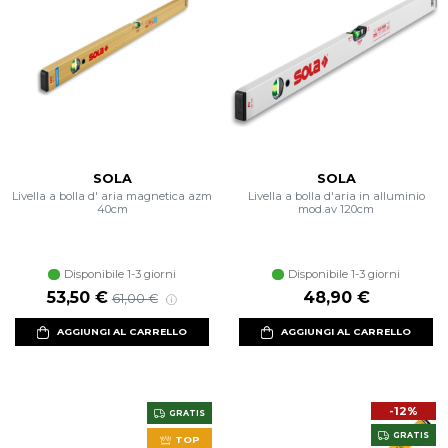
SOLA
SOLA
Livella a bolla d' aria magnetica azm
Livella a bolla d'aria in alluminio
40cm
mod.av 120cm
Disponibile 1-3 giorni
Disponibile 1-3 giorni
Prezzo scontato
Prezzo di listino
53,50 €
48,90 €
61,00 €
AGGIUNGI AL CARRELLO
AGGIUNGI AL CARRELLO
-12%
GRATIS
GRATIS
TOP