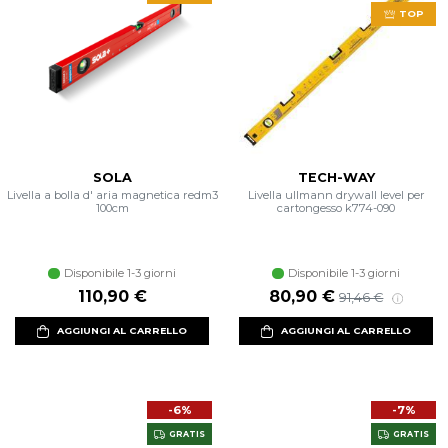
TOP
SOLA
TECH-WAY
Livella a bolla d' aria magnetica redm3
Livella ullmann drywall level per
100cm
cartongesso k774-090
Disponibile 1-3 giorni
Disponibile 1-3 giorni
Prezzo scontato
Prezzo di listin
110,90 €
80,90 €
91,46 €
AGGIUNGI AL CARRELLO
AGGIUNGI AL CARRELLO
-6%
-7%
GRATIS
GRATIS