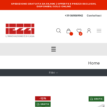
Salta al contenuto principale
SPEDIZIONE GRATUITA DA 59,90€ | OFFERTE E PREZZI ESCLUSIVI,
DISPONIBILI SOLO ONLINE
+39 069069942
Contattaci
0
☰
Home
Filtri
-12%
GRATIS
GRATIS