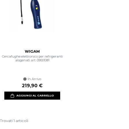
WIGAM
Cercafughe elettronico per refrigeranti
alogenati art. 09001081
In Arrivo
219,90 €
AGGIUNGI AL CARRELLO
Trovati 1 articoli