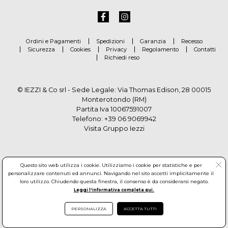
Ordini e Pagamenti
Spedizioni
Garanzia
Recesso
Sicurezza
Cookies
Privacy
Regolamento
Contatti
Richiedi reso
© IEZZI & Co srl - Sede Legale: Via Thomas Edison, 28 00015
Monterotondo (RM)
Partita Iva 10067591007
Telefono:
+39 06 9069942
Visita Gruppo Iezzi
Questo sito web utilizza i cookie. Utilizziamo i cookie per statistiche e per
personalizzare contenuti ed annunci. Navigando nel sito accetti implicitamente il
loro utilizzo. Chiudendo questa finestra, il consenso è da considerarsi negato.
Leggi l'informativa completa qui.
© Copyright by Gruppo Iezzi. All rights reserved. Powered by
PERSONALIZZA
ACCETTA TUTTI
Haitex-Zucchetti