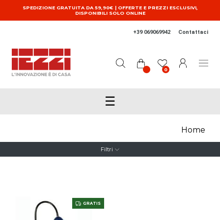
Salta al contenuto principale
SPEDIZIONE GRATUITA DA 59,90€ | OFFERTE E PREZZI ESCLUSIVI,
DISPONIBILI SOLO ONLINE
+39 069069942
Contattaci
0
☰
Home
Filtri
GRATIS