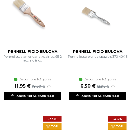
PENNELLIFICIO BULOVA
PENNELLIFICIO BULOVA
Pennellessa americana xpaint s. 95 2
Pennellessa bionda spazio s.370 40x15
acciaio inox
Disponibile 1-3 giorni
Disponibile 1-3 giorni
11,95 €
6,50 €
18,50 €
12,95 €
AGGIUNGI AL CARRELLO
AGGIUNGI AL CARRELLO
-33%
-46%
TOP
TOP