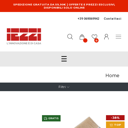
Salta al contenuto principale
SPEDIZIONE GRATUITA DA 59,90€ | OFFERTE E PREZZI ESCLUSIVI,
DISPONIBILI SOLO ONLINE
+39 069069942
Contattaci
0
☰
Home
Filtri
-38%
GRATIS
TOP