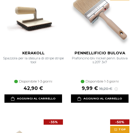
KERAKOLL
PENNELLIFICIO BULOVA
Spazzola per la stesura di stripe stripe
Plafoncino blv nickel penn. bulova
tool
s.207 3x7
Disponibile 1-3 giorni
Disponibile 1-3 giorni
42,90 €
9,99 €
16,20 €
AGGIUNGI AL CARRELLO
AGGIUNGI AL CARRELLO
-35%
-50%
TOP