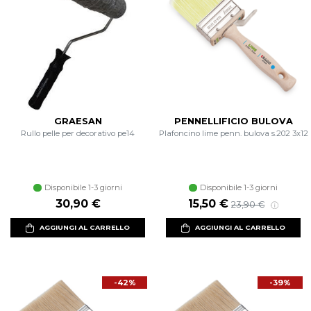
GRAESAN
PENNELLIFICIO BULOVA
Rullo pelle per decorativo pe14
Plafoncino lime penn. bulova s.202 3x12
Disponibile 1-3 giorni
Disponibile 1-3 giorni
30,90 €
15,50 €
23,90 €
AGGIUNGI AL CARRELLO
AGGIUNGI AL CARRELLO
-42%
-39%