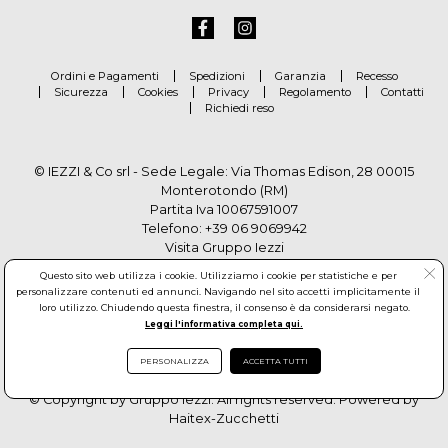
Ordini e Pagamenti
Spedizioni
Garanzia
Recesso
Sicurezza
Cookies
Privacy
Regolamento
Contatti
Richiedi reso
© IEZZI & Co srl - Sede Legale: Via Thomas Edison, 28 00015
Monterotondo (RM)
Partita Iva 10067591007
Telefono:
+39 06 9069942
Visita Gruppo Iezzi
Questo sito web utilizza i cookie. Utilizziamo i cookie per statistiche e per
personalizzare contenuti ed annunci. Navigando nel sito accetti implicitamente il
loro utilizzo. Chiudendo questa finestra, il consenso è da considerarsi negato.
Leggi l'informativa completa qui.
PERSONALIZZA
ACCETTA TUTTI
© Copyright by Gruppo Iezzi. All rights reserved. Powered by
Haitex-Zucchetti