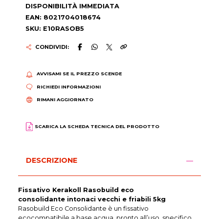
DISPONIBILITÀ IMMEDIATA
EAN: 8021704018674
SKU: E10RASOB5
CONDIVIDI:
AVVISAMI SE IL PREZZO SCENDE
RICHIEDI INFORMAZIONI
RIMANI AGGIORNATO
SCARICA LA SCHEDA TECNICA DEL PRODOTTO
DESCRIZIONE
Fissativo Kerakoll Rasobuild eco
consolidante
intonaci vecchi e friabili
5kg
Rasobuild Eco Consolidante è un fissativo
ecocompatibile a base acqua, pronto all’uso, specifico