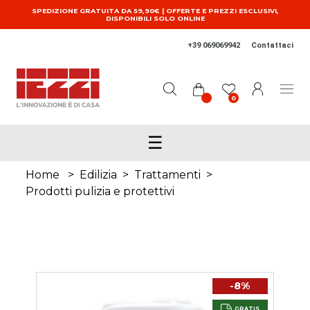
Salta al contenuto principale
SPEDIZIONE GRATUITA DA 59,90€ | OFFERTE E PREZZI ESCLUSIVI,
DISPONIBILI SOLO ONLINE
+39 069069942
Contattaci
0
☰
Home
>
Edilizia
>
Trattamenti
>
Prodotti pulizia e protettivi
-8%
GRATIS