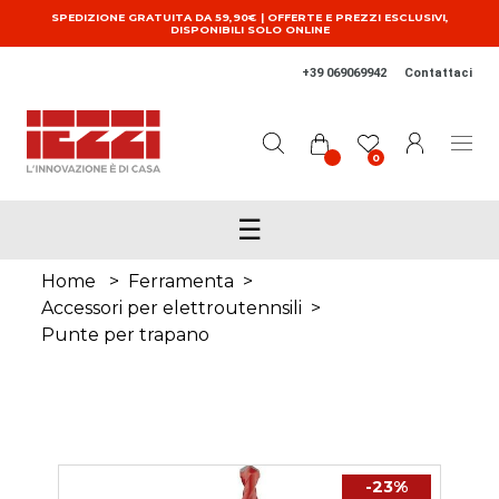
Salta al contenuto principale
SPEDIZIONE GRATUITA DA 59,90€ | OFFERTE E PREZZI ESCLUSIVI,
DISPONIBILI SOLO ONLINE
+39 069069942
Contattaci
0
☰
Home
>
Ferramenta
>
Accessori per elettroutennsili
>
Punte per trapano
-23%