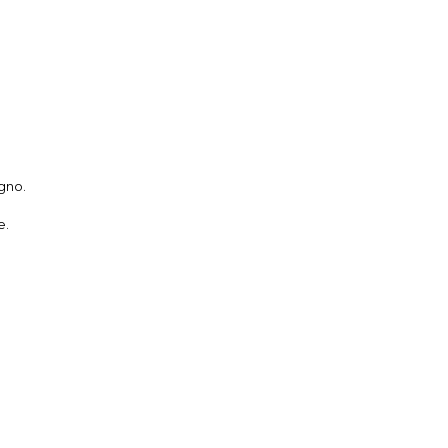
gno.
e.