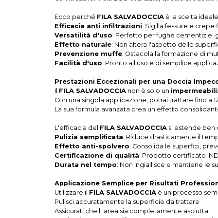
Ecco perché
FILA SALVADOCCIA
è la scelta ideale
Efficacia anti infiltrazioni
: Sigilla fessure e crep
Versatilità d'uso
: Perfetto per fughe cementizie, 
Effetto naturale
: Non altera l'aspetto delle superfi
Prevenzione muffe
: Ostacola la formazione di mu
Facilità d'uso
: Pronto all'uso e di semplice applic
Prestazioni Eccezionali per una Doccia Impecc
Il
FILA SALVADOCCIA
non è solo un
impermeabili
Con una singola applicazione, potrai trattare fino a
La sua formula avanzata crea un effetto consolidante
L'efficacia del
FILA SALVADOCCIA
si estende ben 
Pulizia semplificata
: Riduce drasticamente il tem
Effetto anti-spolvero
: Consolida le superfici, pr
Certificazione di qualità
: Prodotto certificato 
Durata nel tempo
: Non ingiallisce e mantiene le 
Applicazione Semplice per Risultati Profession
Utilizzare il
FILA SALVADOCCIA
è un processo sempl
Pulisci accuratamente la superficie da trattare
Assicurati che l''area sia completamente asciutta