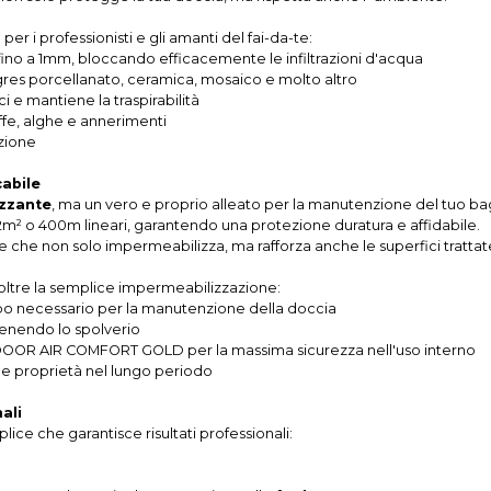
 per i professionisti e gli amanti del fai-da-te:
e fino a 1mm, bloccando efficacemente le infiltrazioni d'acqua
gres porcellanato, ceramica, mosaico e molto altro
ci e mantiene la traspirabilità
ffe, alghe e annerimenti
azione
abile
zzante
, ma un vero e proprio alleato per la manutenzione del tuo ba
 12m² o 400m lineari, garantendo una protezione duratura e affidabile.
 che non solo impermeabilizza, ma rafforza anche le superfici trattat
oltre la semplice impermeabilizzazione:
po necessario per la manutenzione della doccia
evenendo lo spolverio
INDOOR AIR COMFORT GOLD per la massima sicurezza nell'uso interno
sue proprietà nel lungo periodo
ali
ice che garantisce risultati professionali: