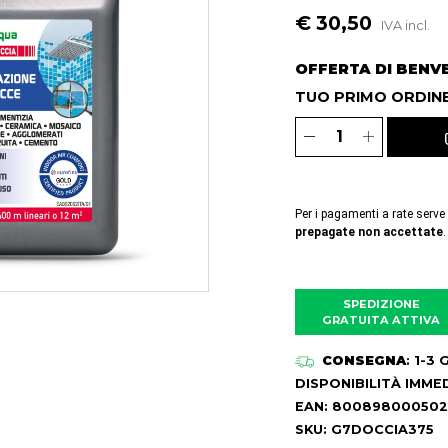
€ 30,50
IVA incl.
OFFERTA DI BENV
TUO PRIMO ORDINE
Per i pagamenti a rate serve
prepagate non accettate
.
SPEDIZIONE
GRATUITA ATTIVA
CONSEGNA
: 1-3
DISPONIBILITÀ IMME
EAN: 80089800050
SKU: G7DOCCIA375