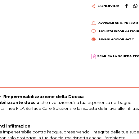
CONDIVIDI:
AVVISAMI SE IL PREZZO
RICHIEDI INFORMAZION
RIMANI AGGIORNATO
SCARICA LA SCHEDA TE
r l'Impermeabilizzazione della Doccia
bilizzante doccia
che rivoluzionerà la tua esperienza nel bagno.
linea FILA Surface Care Solutions, è la risposta definitiva alle infiltr
nti infiltrazioni
.
 impenetrabile contro l'acqua, preservando l'integrità delle tue super
on solo protegge la tua doccia, ma rispetta anche l''ambiente.