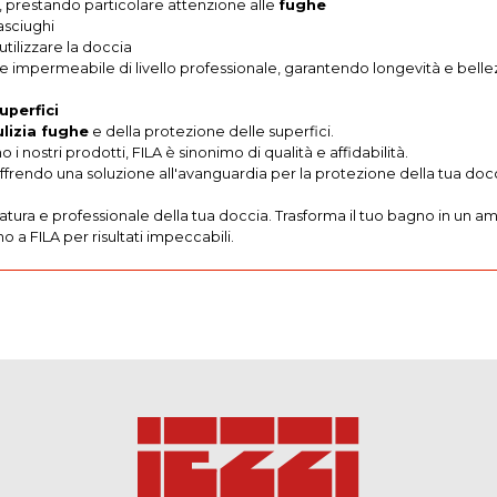
 prestando particolare attenzione alle
fughe
asciughi
utilizzare la doccia
e impermeabile di livello professionale, garantendo longevità e bellez
uperfici
ulizia fughe
e della protezione delle superfici.
nostri prodotti, FILA è sinonimo di qualità e affidabilità.
frendo una soluzione all'avanguardia per la protezione della tua docc
tura e professionale della tua doccia. Trasforma il tuo bagno in un am
no a FILA per risultati impeccabili.