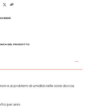
 SCENDE
I
CNICA DEL PRODOTTO
azioni e ai problemi di umidità nelle zone doccia.
fici per anni.