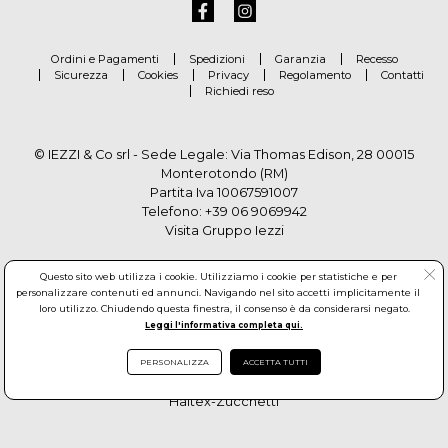
Ordini e Pagamenti
Spedizioni
Garanzia
Recesso
Sicurezza
Cookies
Privacy
Regolamento
Contatti
Richiedi reso
© IEZZI & Co srl - Sede Legale: Via Thomas Edison, 28 00015
Monterotondo (RM)
Partita Iva 10067591007
Telefono:
+39 06 9069942
Visita Gruppo Iezzi
Questo sito web utilizza i cookie. Utilizziamo i cookie per statistiche e per
personalizzare contenuti ed annunci. Navigando nel sito accetti implicitamente il
loro utilizzo. Chiudendo questa finestra, il consenso è da considerarsi negato.
Leggi l'informativa completa qui.
PERSONALIZZA
ACCETTA TUTTI
© Copyright by Gruppo Iezzi. All rights reserved. Powered by
Haitex-Zucchetti