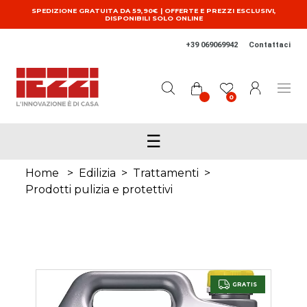
Salta al contenuto principale
SPEDIZIONE GRATUITA DA 59,90€ | OFFERTE E PREZZI ESCLUSIVI,
DISPONIBILI SOLO ONLINE
+39 069069942
Contattaci
0
☰
Home
>
Edilizia
>
Trattamenti
>
Prodotti pulizia e protettivi
GRATIS