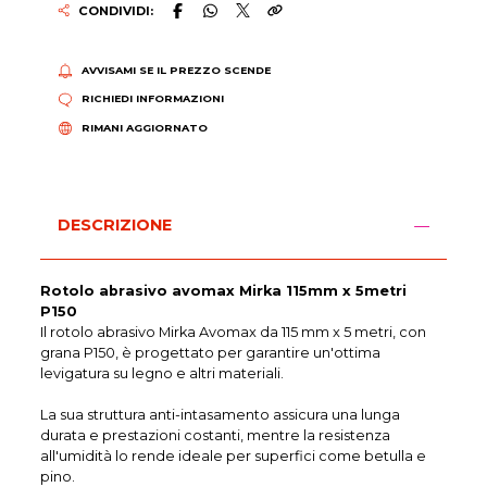
CONDIVIDI:
AVVISAMI SE IL PREZZO SCENDE
RICHIEDI INFORMAZIONI
RIMANI AGGIORNATO
DESCRIZIONE
Rotolo abrasivo avomax Mirka 115mm x 5metri
P150
Il rotolo abrasivo Mirka Avomax da 115 mm x 5 metri, con
grana P150, è progettato per garantire un'ottima
levigatura su legno e altri materiali.
La sua struttura anti-intasamento assicura una lunga
durata e prestazioni costanti, mentre la resistenza
all'umidità lo rende ideale per superfici come betulla e
pino.