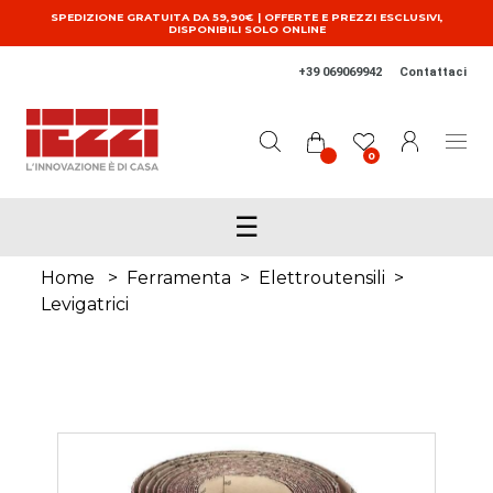
Salta al contenuto principale
SPEDIZIONE GRATUITA DA 59,90€ | OFFERTE E PREZZI ESCLUSIVI,
DISPONIBILI SOLO ONLINE
+39 069069942
Contattaci
0
☰
Home
>
Ferramenta
>
Elettroutensili
>
Levigatrici