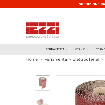
Salta al contenuto principale
SPEDIZIONE GR
FERRAMENTA
VERNICI
TERMO
Home
>
Ferramenta
>
Elettroutensili
>