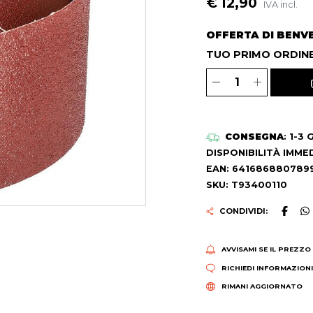
€ 12,90
IVA incl.
OFFERTA DI BENV
TUO PRIMO ORDINE
CONSEGNA
: 1-3
DISPONIBILITÀ IMME
EAN: 641686880789
SKU: T93400110
CONDIVIDI:
AVVISAMI SE IL PREZZO
RICHIEDI INFORMAZION
RIMANI AGGIORNATO