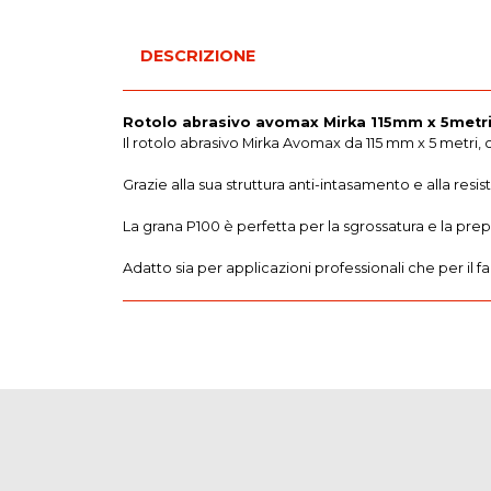
DESCRIZIONE
Rotolo abrasivo avomax Mirka 115mm x 5metr
Il rotolo abrasivo Mirka Avomax da 115 mm x 5 metri, c
Grazie alla sua struttura anti-intasamento e alla resis
La grana P100 è perfetta per la sgrossatura e la pre
Adatto sia per applicazioni professionali che per il fa