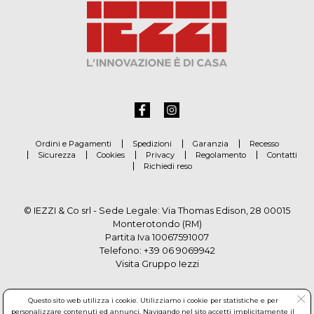
Ordini e Pagamenti
Spedizioni
Garanzia
Recesso
Sicurezza
Cookies
Privacy
Regolamento
Contatti
Richiedi reso
© IEZZI & Co srl - Sede Legale: Via Thomas Edison, 28 00015
Monterotondo (RM)
Partita Iva 10067591007
Telefono:
+39 06 9069942
Visita Gruppo Iezzi
Questo sito web utilizza i cookie. Utilizziamo i cookie per statistiche e per
personalizzare contenuti ed annunci. Navigando nel sito accetti implicitamente il