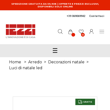
Salta al contenuto principale
SPEDIZIONE GRATUITA DA 59,90€ | OFFERTE E PREZZI ESCLUSIVI,
DISPONIBILI SOLO ONLINE
+39 069069942
Contattaci
0
☰
Home
>
Arredo
>
Decorazioni natale
>
Luci di natale led
GRATIS