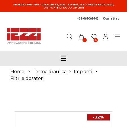
Salta al contenuto principale
SPEDIZIONE GRATUITA DA 59,90€ | OFFERTE E PREZZI ESCLUSIVI,
DISPONIBILI SOLO ONLINE
+39 069069942
Contattaci
0
☰
Home
>
Termoidraulica
>
Impianti
>
Filtri e dosatori
-32%