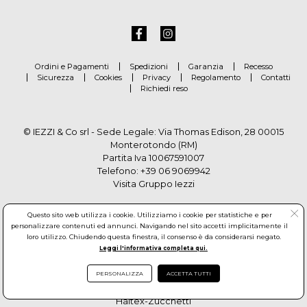
Ordini e Pagamenti
Spedizioni
Garanzia
Recesso
Sicurezza
Cookies
Privacy
Regolamento
Contatti
Richiedi reso
© IEZZI & Co srl - Sede Legale: Via Thomas Edison, 28 00015
Monterotondo (RM)
Partita Iva 10067591007
Telefono:
+39 06 9069942
Visita Gruppo Iezzi
Questo sito web utilizza i cookie. Utilizziamo i cookie per statistiche e per
personalizzare contenuti ed annunci. Navigando nel sito accetti implicitamente il
loro utilizzo. Chiudendo questa finestra, il consenso è da considerarsi negato.
Leggi l'informativa completa qui.
PERSONALIZZA
ACCETTA TUTTI
© Copyright by Gruppo Iezzi. All rights reserved. Powered by
Haitex-Zucchetti