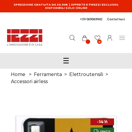
Salta al contenuto principale
SPEDIZIONE GRATUITA DA 59,90€ | OFFERTE E PREZZI ESCLUSIVI,
DISPONIBILI SOLO ONLINE
+39 069069942
Contattaci
0
☰
Home
>
Ferramenta
>
Elettroutensili
>
Accessori airless
-14%
GRATIS